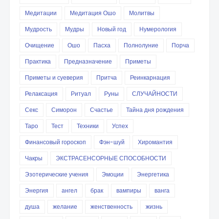
Медитации
Медитация Ошо
Молитвы
Мудрость
Мудры
Новый год
Нумерология
Очищение
Ошо
Пасха
Полнолуние
Порча
Практика
Предназначение
Приметы
Приметы и суеверия
Притча
Реинкарнация
Релаксация
Ритуал
Руны
СЛУЧАЙНОСТИ
Секс
Симорон
Счастье
Тайна дня рождения
Таро
Тест
Техники
Успех
Финансовый гороскоп
Фэн-шуй
Хиромантия
Чакры
ЭКСТРАСЕНСОРНЫЕ СПОСОБНОСТИ
Эзотерические учения
Эмоции
Энергетика
Энергия
ангел
брак
вампиры
ванга
душа
желание
женственность
жизнь