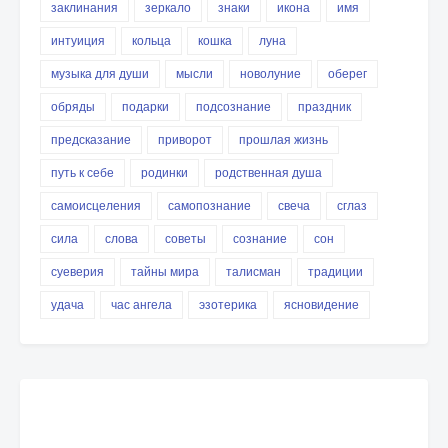
заклинания
зеркало
знаки
икона
имя
интуиция
кольца
кошка
луна
музыка для души
мысли
новолуние
оберег
обряды
подарки
подсознание
праздник
предсказание
приворот
прошлая жизнь
путь к себе
родинки
родственная душа
самоисцеления
самопознание
свеча
сглаз
сила
слова
советы
сознание
сон
суеверия
тайны мира
талисман
традиции
удача
час ангела
эзотерика
ясновидение