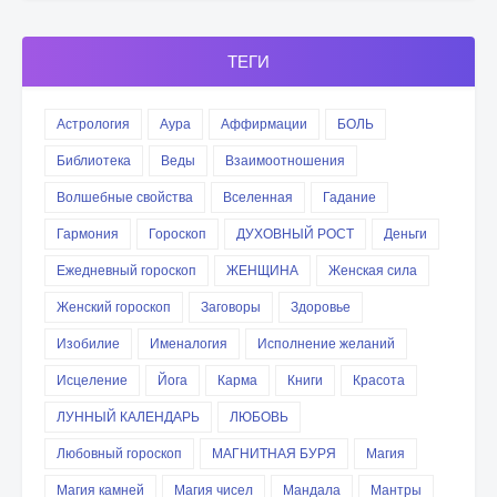
ТЕГИ
Астрология
Аура
Аффирмации
БОЛЬ
Библиотека
Веды
Взаимоотношения
Волшебные свойства
Вселенная
Гадание
Гармония
Гороскоп
ДУХОВНЫЙ РОСТ
Деньги
Ежедневный гороскоп
ЖЕНЩИНА
Женская сила
Женский гороскоп
Заговоры
Здоровье
Изобилие
Именалогия
Исполнение желаний
Исцеление
Йога
Карма
Книги
Красота
ЛУННЫЙ КАЛЕНДАРЬ
ЛЮБОВЬ
Любовный гороскоп
МАГНИТНАЯ БУРЯ
Магия
Магия камней
Магия чисел
Мандала
Мантры