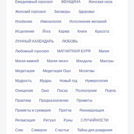
Ежедневный гороскоп
ЖЕНЩИНА
Женская сила
Женский гороскоп
Заговоры
Здоровье
Изобилие
Именалогия
Исполнение желаний
Исцеление
Йога
Карма
Книги
Красота
ЛУННЫЙ КАЛЕНДАРЬ
ЛЮБОВЬ
Любовный гороскоп
МАГНИТНАЯ БУРЯ
Магия
Магия камней
Магия чисел
Мандала
Мантры
Медитации
Медитация Ошо
Молитвы
Мудрость
Мудры
Новый год
Нумерология
Очищение
Ошо
Пасха
Полнолуние
Порча
Практика
Предназначение
Приметы
Приметы и суеверия
Притча
Реинкарнация
Релаксация
Ритуал
Руны
СЛУЧАЙНОСТИ
Секс
Симорон
Счастье
Тайна дня рождения