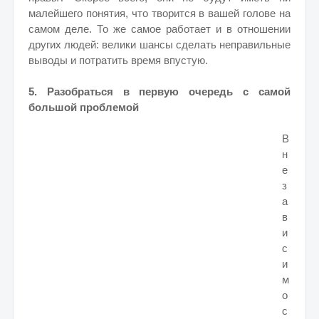
малейшего понятия, что творится в вашей голове на
самом деле. То же самое работает и в отношении
других людей: велики шансы сделать неправильные
выводы и потратить время впустую.
5. Разобраться в первую очередь с самой
большой проблемой
В
н
е
з
а
в
и
с
и
м
о
с