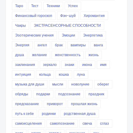
Таро
Тест
Техники
Успех
Финансовый гороскоп
Фэн-шуй
Хиромантия
Чакры
ЭКСТРАСЕНСОРНЫЕ СПОСОБНОСТИ
Эзотерические учения
Эмоции
Энергетика
Энергия
ангел
брак
вампиры
ванга
душа
желание
женственность
жизнь
заклинания
зеркало
знаки
икона
имя
интуиция
кольца
кошка
луна
музыка для души
мысли
новолуние
оберег
обряды
подарки
подсознание
праздник
предсказание
приворот
прошлая жизнь
путь к себе
родинки
родственная душа
самоисцеления
самопознание
свеча
сглаз