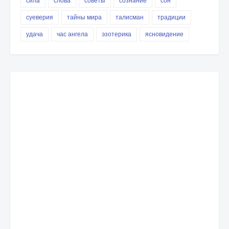
сила
слова
советы
сознание
сон
суеверия
тайны мира
талисман
традиции
удача
час ангела
эзотерика
ясновидение