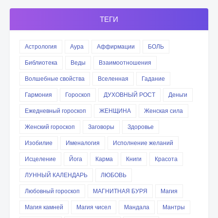
ТЕГИ
Астрология
Аура
Аффирмации
БОЛЬ
Библиотека
Веды
Взаимоотношения
Волшебные свойства
Вселенная
Гадание
Гармония
Гороскоп
ДУХОВНЫЙ РОСТ
Деньги
Ежедневный гороскоп
ЖЕНЩИНА
Женская сила
Женский гороскоп
Заговоры
Здоровье
Изобилие
Именалогия
Исполнение желаний
Исцеление
Йога
Карма
Книги
Красота
ЛУННЫЙ КАЛЕНДАРЬ
ЛЮБОВЬ
Любовный гороскоп
МАГНИТНАЯ БУРЯ
Магия
Магия камней
Магия чисел
Мандала
Мантры