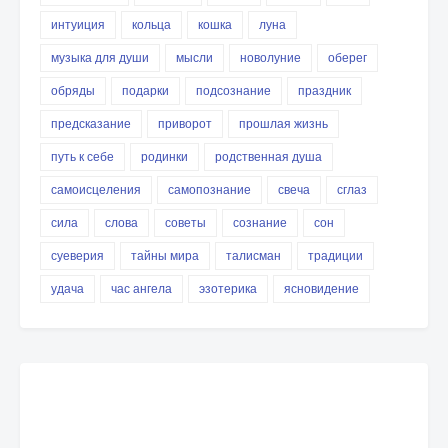
интуиция
кольца
кошка
луна
музыка для души
мысли
новолуние
оберег
обряды
подарки
подсознание
праздник
предсказание
приворот
прошлая жизнь
путь к себе
родинки
родственная душа
самоисцеления
самопознание
свеча
сглаз
сила
слова
советы
сознание
сон
суеверия
тайны мира
талисман
традиции
удача
час ангела
эзотерика
ясновидение