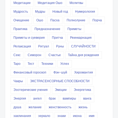
Медитации
Медитация Ошо
Молитвы
Мудрость
Мудры
Новый год
Нумерология
Очищение
Ошо
Пасха
Полнолуние
Порча
Практика
Предназначение
Приметы
Приметы и суеверия
Притча
Реинкарнация
Релаксация
Ритуал
Руны
СЛУЧАЙНОСТИ
Секс
Симорон
Счастье
Тайна дня рождения
Таро
Тест
Техники
Успех
Финансовый гороскоп
Фэн-шуй
Хиромантия
Чакры
ЭКСТРАСЕНСОРНЫЕ СПОСОБНОСТИ
Эзотерические учения
Эмоции
Энергетика
Энергия
ангел
брак
вампиры
ванга
душа
желание
женственность
жизнь
заклинания
зеркало
знаки
икона
имя