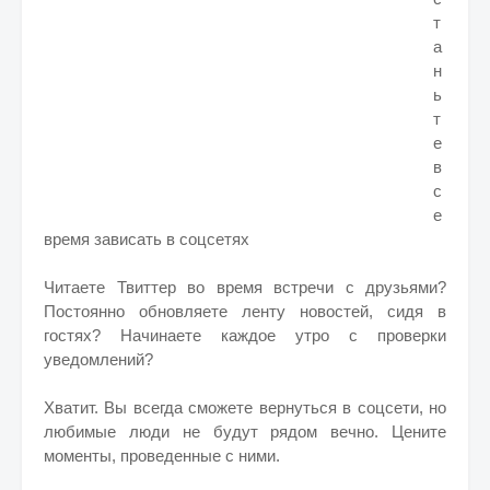
т
а
н
ь
т
е
в
с
е
время зависать в соцсетях
Читаете Твиттер во время встречи с друзьями?
Постоянно обновляете ленту новостей, сидя в
гостях? Начинаете каждое утро с проверки
уведомлений?
Хватит. Вы всегда сможете вернуться в соцсети, но
любимые люди не будут рядом вечно. Цените
моменты, проведенные с ними.