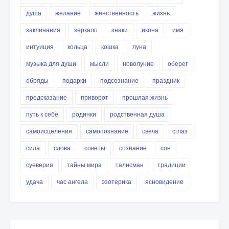
душа
желание
женственность
жизнь
заклинания
зеркало
знаки
икона
имя
интуиция
кольца
кошка
луна
музыка для души
мысли
новолуние
оберег
обряды
подарки
подсознание
праздник
предсказание
приворот
прошлая жизнь
путь к себе
родинки
родственная душа
самоисцеления
самопознание
свеча
сглаз
сила
слова
советы
сознание
сон
суеверия
тайны мира
талисман
традиции
удача
час ангела
эзотерика
ясновидение