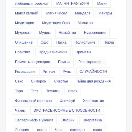
Любовный гороскоп
МАГНИТНАЯ БУРЯ
Магия
Магия камней
Магия чисел
Мандала
Мантры
Медитации
Медитация Ошо
Молитвы
Мудрость
Мудры
Новый год
Нумерология
Очищение
Ошо
Пасха
Полнолуние
Порча
Практика
Предназначение
Приметы
Приметы и суеверия
Притча
Реинкарнация
Релаксация
Ритуал
Руны
СЛУЧАЙНОСТИ
Секс
Симорон
Счастье
Тайна дня рождения
Таро
Тест
Техники
Успех
Финансовый гороскоп
Фэн-шуй
Хиромантия
Чакры
ЭКСТРАСЕНСОРНЫЕ СПОСОБНОСТИ
Эзотерические учения
Эмоции
Энергетика
Энергия
ангел
брак
вампиры
ванга