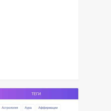
ТЕГИ
Астрология
Аура
Аффирмации