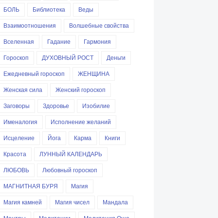
БОЛЬ
Библиотека
Веды
Взаимоотношения
Волшебные свойства
Вселенная
Гадание
Гармония
Гороскоп
ДУХОВНЫЙ РОСТ
Деньги
Ежедневный гороскоп
ЖЕНЩИНА
Женская сила
Женский гороскоп
Заговоры
Здоровье
Изобилие
Именалогия
Исполнение желаний
Исцеление
Йога
Карма
Книги
Красота
ЛУННЫЙ КАЛЕНДАРЬ
ЛЮБОВЬ
Любовный гороскоп
МАГНИТНАЯ БУРЯ
Магия
Магия камней
Магия чисел
Мандала