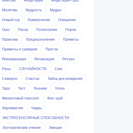
Мантры
Медитации
Медитация Ошо
Молитвы
Мудрость
Мудры
Новый год
Нумерология
Очищение
Ошо
Пасха
Полнолуние
Порча
Практика
Предназначение
Приметы
Приметы и суеверия
Притча
Реинкарнация
Релаксация
Ритуал
Руны
СЛУЧАЙНОСТИ
Секс
Симорон
Счастье
Тайна дня рождения
Таро
Тест
Техники
Успех
Финансовый гороскоп
Фэн-шуй
Хиромантия
Чакры
ЭКСТРАСЕНСОРНЫЕ СПОСОБНОСТИ
Эзотерические учения
Эмоции