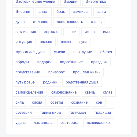
Эзотерические учения
Эмоции
Энергетика
Энергия
ангел
брак
вампиры
ванга
душа
желание
женственность
жизнь
заклинания
зеркало
знаки
икона
имя
интуиция
кольца
кошка
луна
музыка для души
мысли
новолуние
оберег
обряды
подарки
подсознание
праздник
предсказание
приворот
прошлая жизнь
путь к себе
родинки
родственная душа
самоисцеления
самопознание
свеча
сглаз
сила
слова
советы
сознание
сон
суеверия
тайны мира
талисман
традиции
удача
час ангела
эзотерика
ясновидение