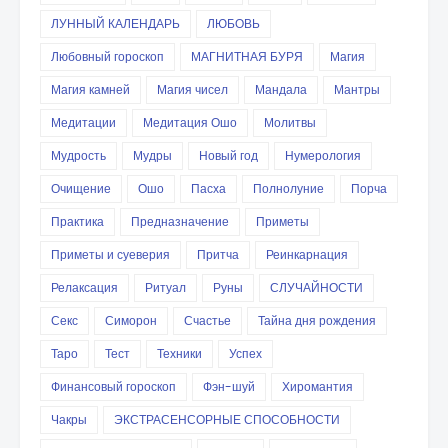
ЛУННЫЙ КАЛЕНДАРЬ
ЛЮБОВЬ
Любовный гороскоп
МАГНИТНАЯ БУРЯ
Магия
Магия камней
Магия чисел
Мандала
Мантры
Медитации
Медитация Ошо
Молитвы
Мудрость
Мудры
Новый год
Нумерология
Очищение
Ошо
Пасха
Полнолуние
Порча
Практика
Предназначение
Приметы
Приметы и суеверия
Притча
Реинкарнация
Релаксация
Ритуал
Руны
СЛУЧАЙНОСТИ
Секс
Симорон
Счастье
Тайна дня рождения
Таро
Тест
Техники
Успех
Финансовый гороскоп
Фэн-шуй
Хиромантия
Чакры
ЭКСТРАСЕНСОРНЫЕ СПОСОБНОСТИ