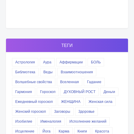
ТЕГИ
Астрология
Аура
Аффирмации
БОЛЬ
Библиотека
Веды
Взаимоотношения
Волшебные свойства
Вселенная
Гадание
Гармония
Гороскоп
ДУХОВНЫЙ РОСТ
Деньги
Ежедневный гороскоп
ЖЕНЩИНА
Женская сила
Женский гороскоп
Заговоры
Здоровье
Изобилие
Именалогия
Исполнение желаний
Исцеление
Йога
Карма
Книги
Красота