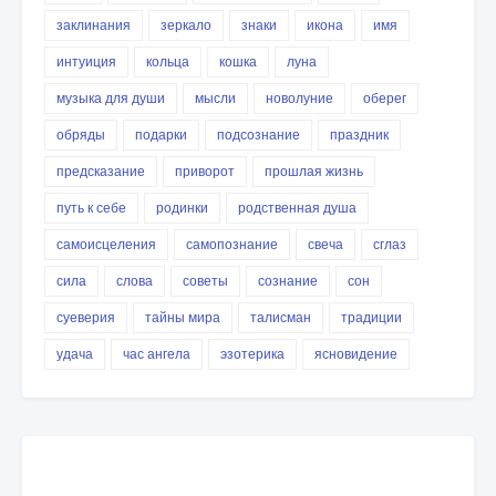
заклинания
зеркало
знаки
икона
имя
интуиция
кольца
кошка
луна
музыка для души
мысли
новолуние
оберег
обряды
подарки
подсознание
праздник
предсказание
приворот
прошлая жизнь
путь к себе
родинки
родственная душа
самоисцеления
самопознание
свеча
сглаз
сила
слова
советы
сознание
сон
суеверия
тайны мира
талисман
традиции
удача
час ангела
эзотерика
ясновидение