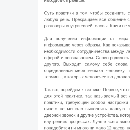
находились раньше.
Суть практики в том, чтобы соединить 
любую речь. Прекращаем все общение с 
разговоры внутри своей головы. Книги не 
Для получения информации от мира 
информацию через образы. Как показыва
необходимости сотрудничества между л
сферой и осознаванием. Слово родилось
другого. Выходит, самому себе слов
определенной мере мешают человеку п
термины, в которых человечество договар
Так вот, перейдем к технике. Первое, чт
для этой практики, так называемый set и
практики, требующей особой настройки
ничего не мешало выполнять данную пр
дверной звонок и другие устройства, кот
внутренних процессах. Лучше всего выпол
понадобится ни много ни мало 12 часов, н