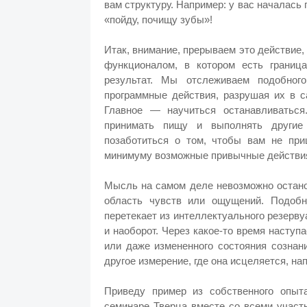
вам структуру. Например: у вас началась 
«пойду, почищу зубы»!
Итак, внимание, прерываем это действие, 
функционалом, в котором есть грани
результат. Мы отслеживаем подобног
программные действия, разрушая их в с
Главное — научиться останавливаться
принимать пищу и выполнять другие
позаботиться о том, чтобы вам не при
минимуму возможные привычные действия
Мысль на самом деле невозможно остано
область чувств или ощущений. Подоб
перетекает из интеллектуального резервуа
и наоборот. Через какое-то время наступа
или даже измененного состояния сознан
другое измерение, где она исцеляется, на
Приведу пример из собственного опыт
семинаре Тверца вместе со всеми участ