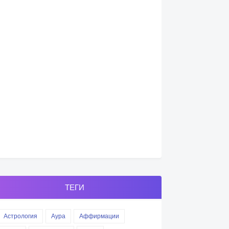
ТЕГИ
Астрология
Аура
Аффирмации