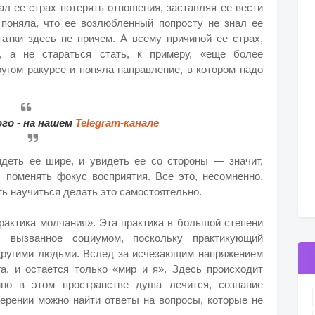
л ее страх потерять отношения, заставляя ее вести
 поняла, что ее возлюбленный попросту не знал ее
атки здесь не причем. А всему причиной ее страх,
, а не стараться стать, к примеру, «еще более
угом ракурсе и поняла направление, в котором надо
го - на нашем
Telegram-канале
идеть ее шире, и увидеть ее со стороны — значит,
, поменять фокус восприятия. Все это, несомненно,
ть научиться делать это самостоятельно.
актика молчания». Эта практика в большой степени
е, вызванное социумом, поскольку практикующий
другими людьми. Вслед за исчезающим напряжением
га, и остается только «мир и я». Здесь происходит
нно в этом пространстве душа лечится, сознание
мерении можно найти ответы на вопросы, которые не