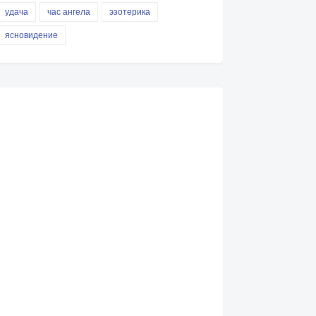
удача
час ангела
эзотерика
ясновидение