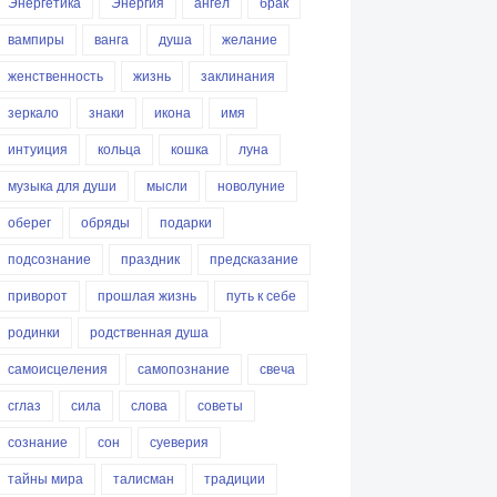
Энергетика
Энергия
ангел
брак
вампиры
ванга
душа
желание
женственность
жизнь
заклинания
зеркало
знаки
икона
имя
интуиция
кольца
кошка
луна
музыка для души
мысли
новолуние
оберег
обряды
подарки
подсознание
праздник
предсказание
приворот
прошлая жизнь
путь к себе
родинки
родственная душа
самоисцеления
самопознание
свеча
сглаз
сила
слова
советы
сознание
сон
суеверия
тайны мира
талисман
традиции