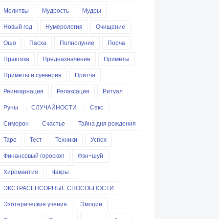
Молитвы
Мудрость
Мудры
Новый год
Нумерология
Очищение
Ошо
Пасха
Полнолуние
Порча
Практика
Предназначение
Приметы
Приметы и суеверия
Притча
Реинкарнация
Релаксация
Ритуал
Руны
СЛУЧАЙНОСТИ
Секс
Симорон
Счастье
Тайна дня рождения
Таро
Тест
Техники
Успех
Финансовый гороскоп
Фэн-шуй
Хиромантия
Чакры
ЭКСТРАСЕНСОРНЫЕ СПОСОБНОСТИ
Эзотерические учения
Эмоции