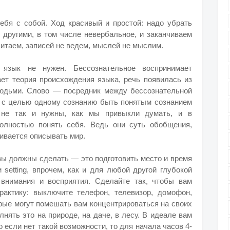
себя с собой. Ход красивый и простой: надо убрать
другими, в том числе невербальное, и заканчиваем
читаем, записей не ведем, мыслей не мыслим.
язык не нужен. Бессознательное воспринимает
ет теория происхождения языка, речь появилась из
юдьми. Слово — посредник между бессознательной
 с целью одному сознанию быть понятым сознанием
а не так и нужны, как мы привыкли думать, и в
олностью понять себя. Ведь они суть обобщения,
ивается описывать мир.
о вы должны сделать — это подготовить место и время
 setting, впрочем, как и для любой другой глубокой
 внимания и восприятия. Сделайте так, чтобы вам
актику: выключите телефон, телевизор, домофон,
орые могут помешать вам концентрироваться на своих
нять это на природе, на даче, в лесу. В идеале вам
о если нет такой возможности, то для начала часов 4-