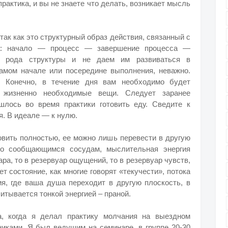
практика, и вы не знаете что делать, возникает мысль
так как это структурный образ действия, связанный с
ца: начало — процесс — завершение процесса —
о рода структуры и не даем им развиваться в
амом начале или посередине выполнения, неважно.
. Конечно, в течение дня вам необходимо будет
 жизненно необходимые вещи. Следует заранее
шлось во время практики готовить еду. Сведите к
. В идеале — к нулю.
вить полностью, ее можно лишь перевести в другую
но сообщающимся сосудам, мыслительная энергия
ра, то в резервуар ощущений, то в резервуар чувств,
ет состояние, как многие говорят «текучести», потока
ия, где ваша душа переходит в другую плоскость, в
питывается тонкой энергией – праной.
а, когда я делал практику молчания на выездном
никами. Я был ведущим на семинаре, в группе 20-30