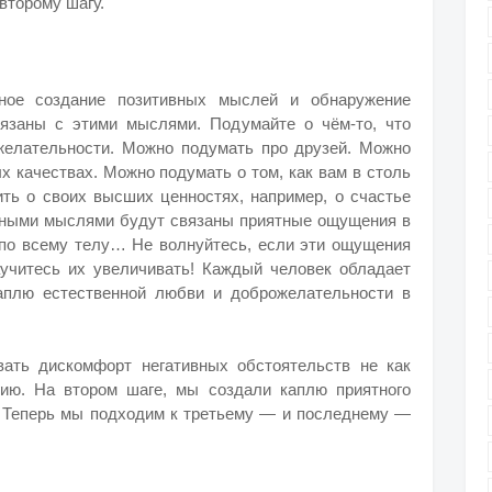
второму шагу.
ное создание позитивных мыслей и обнаружение
язаны с этими мыслями. Подумайте о чём-то, что
желательности. Можно подумать про друзей. Можно
х качествах. Можно подумать о том, как вам в столь
ить о своих высших ценностях, например, о счастье
вными мыслями будут связаны приятные ощущения в
, по всему телу… Не волнуйтесь, если эти ощущения
аучитесь их увеличивать! Каждый человек обладает
аплю естественной любви и доброжелательности в
ать дискомфорт негативных обстоятельств не как
гию. На втором шаге, мы создали каплю приятного
 Теперь мы подходим к третьему — и последнему —