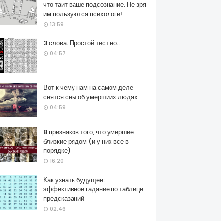
что таит ваше подсознание. Не зря
им пользуются психологи!
13:59
3 слова. Простой тест но..
04:57
Вот к чему нам на самом деле
снятся сны об умершиих людях
04:59
8 признаков того, что умершие
близкие рядом (и у них все в
порядке)
16:20
Как узнать будущее:
эффективное гадание по таблице
предсказаний
02:46