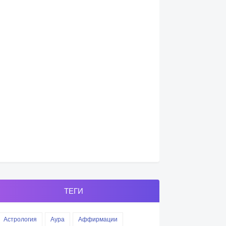
ТЕГИ
Астрология
Аура
Аффирмации