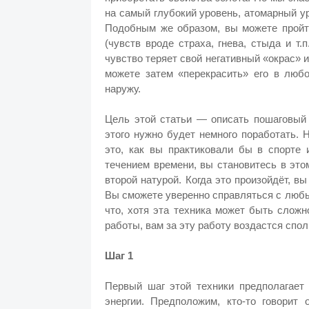
на самый глубокий уровень, атомарный у
Подобным же образом, вы можете пройти
(чувств вроде страха, гнева, стыда и т.п
чувство теряет свой негативный «окрас»
можете затем «перекрасить» его в любо
наружу.
Цель этой статьи — описать пошаговый а
этого нужно будет немного поработать. 
это, как вы практиковали бы в спорте
течением времени, вы становитесь в это
второй натурой. Когда это произойдёт, в
Вы сможете уверенно справляться с люб
что, хотя эта техника может быть слож
работы, вам за эту работу воздастся спол
Шаг 1
Первый шаг этой техники предполагает
энергии. Предположим, кто-то говорит 