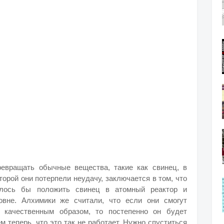
евращать обычные вещества, такие как свинец, в
торой они потерпели неудачу, заключается в том, что
алось бы положить свинец в атомный реактор и
овне. Алхимики же считали, что если они смогут
м качественным образом, то постепенно он будет
м теперь, что это так не работает. Нужно спуститься