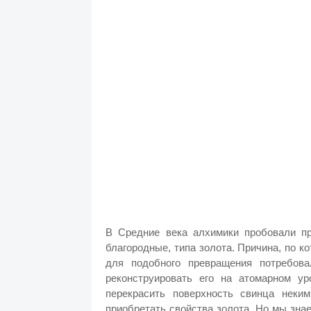
В Средние века алхимики пробовали пр
благородные, типа золота. Причина, по ко
для подобного превращения потребов
реконструировать его на атомарном ур
перекрасить поверхность свинца неки
приобретать свойства золота. Но мы знае