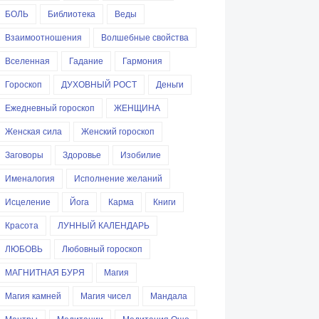
БОЛЬ
Библиотека
Веды
Взаимоотношения
Волшебные свойства
Вселенная
Гадание
Гармония
Гороскоп
ДУХОВНЫЙ РОСТ
Деньги
Ежедневный гороскоп
ЖЕНЩИНА
Женская сила
Женский гороскоп
Заговоры
Здоровье
Изобилие
Именалогия
Исполнение желаний
Исцеление
Йога
Карма
Книги
Красота
ЛУННЫЙ КАЛЕНДАРЬ
ЛЮБОВЬ
Любовный гороскоп
МАГНИТНАЯ БУРЯ
Магия
Магия камней
Магия чисел
Мандала