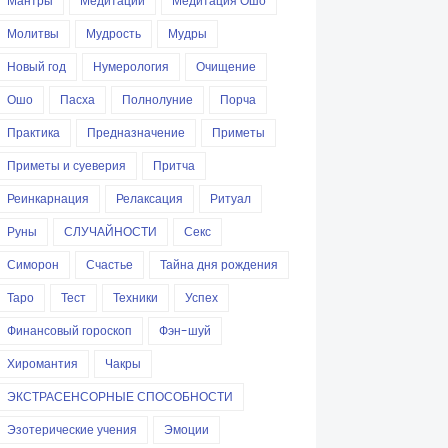
Мантры
Медитации
Медитация Ошо
Молитвы
Мудрость
Мудры
Новый год
Нумерология
Очищение
Ошо
Пасха
Полнолуние
Порча
Практика
Предназначение
Приметы
Приметы и суеверия
Притча
Реинкарнация
Релаксация
Ритуал
Руны
СЛУЧАЙНОСТИ
Секс
Симорон
Счастье
Тайна дня рождения
Таро
Тест
Техники
Успех
Финансовый гороскоп
Фэн-шуй
Хиромантия
Чакры
ЭКСТРАСЕНСОРНЫЕ СПОСОБНОСТИ
Эзотерические учения
Эмоции