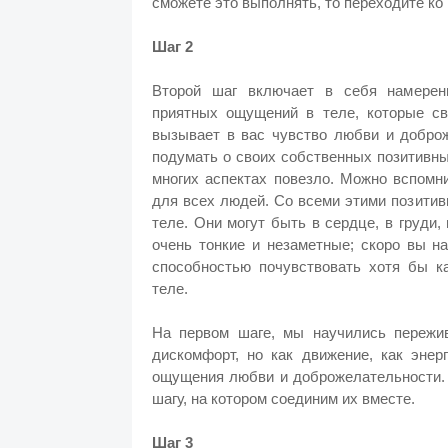
сможете это выполнять, то переходите ко 
Шаг 2
Второй шаг включает в себя намерен
приятных ощущений в теле, которые св
вызывает в вас чувство любви и добро
подумать о своих собственных позитивны
многих аспектах повезло. Можно вспомн
для всех людей. Со всеми этими позити
теле. Они могут быть в сердце, в груди
очень тонкие и незаметные; скоро вы н
способностью почувствовать хотя бы к
теле.
На первом шаге, мы научились пережив
дискомфорт, но как движение, как энер
ощущения любви и доброжелательности.
шагу, на котором соединим их вместе.
Шаг 3