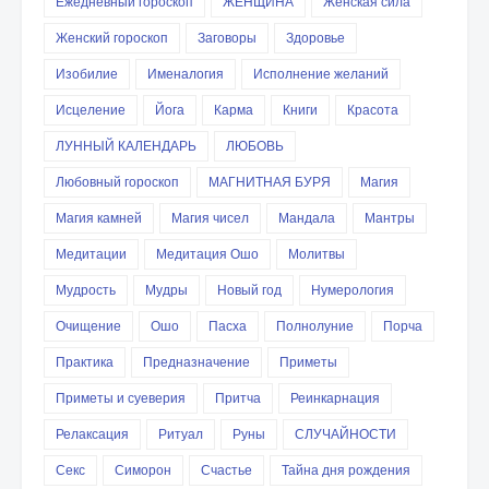
Ежедневный гороскоп
ЖЕНЩИНА
Женская сила
Женский гороскоп
Заговоры
Здоровье
Изобилие
Именалогия
Исполнение желаний
Исцеление
Йога
Карма
Книги
Красота
ЛУННЫЙ КАЛЕНДАРЬ
ЛЮБОВЬ
Любовный гороскоп
МАГНИТНАЯ БУРЯ
Магия
Магия камней
Магия чисел
Мандала
Мантры
Медитации
Медитация Ошо
Молитвы
Мудрость
Мудры
Новый год
Нумерология
Очищение
Ошо
Пасха
Полнолуние
Порча
Практика
Предназначение
Приметы
Приметы и суеверия
Притча
Реинкарнация
Релаксация
Ритуал
Руны
СЛУЧАЙНОСТИ
Секс
Симорон
Счастье
Тайна дня рождения