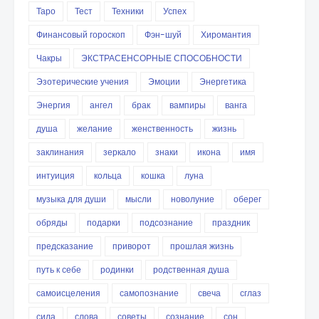
Таро
Тест
Техники
Успех
Финансовый гороскоп
Фэн-шуй
Хиромантия
Чакры
ЭКСТРАСЕНСОРНЫЕ СПОСОБНОСТИ
Эзотерические учения
Эмоции
Энергетика
Энергия
ангел
брак
вампиры
ванга
душа
желание
женственность
жизнь
заклинания
зеркало
знаки
икона
имя
интуиция
кольца
кошка
луна
музыка для души
мысли
новолуние
оберег
обряды
подарки
подсознание
праздник
предсказание
приворот
прошлая жизнь
путь к себе
родинки
родственная душа
самоисцеления
самопознание
свеча
сглаз
сила
слова
советы
сознание
сон