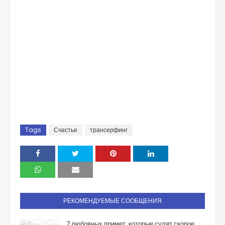
Tags
Счастье
трансерфинг
РЕКОМЕНДУЕМЫЕ СООБЩЕНИЯ
7 любовных примет, которые сулят скорое