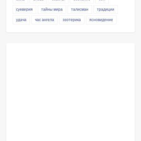
суеверия
тайны мира
талисман
традиции
удача
час ангела
эзотерика
ясновидение