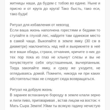
житницы наши, да будем с тобою во едине. Ныне и
присно и от круга до круга! Тако бысть, тако еси,
тако буди!
Ритуал для избавления от невзгод
Если ваша жизнь наполнена горестями и бедами то
ступайте в глухой лес, найдите там одинокое место
в самой чаще. Выкопайте в земле ямку (30 см в
диаметре) наклонитесь над ней и выкрикнете в неё
все ваши обиды, страхи, отчаяния, кричите о них до
тех пор пока из глаз не хлынут слезы и вы не
почувствуете себя опустошенным, вычерпанным.
Тогда закопайте ямку, и сразу же уходите, не
оглядываясь домой. Помните, никогда ни при каких
обстоятельствах не следует сюда возвращаться.
Ритуал на добрую жизнь
В заранее вспаханную борозду в земле клали зерно
и лили пиво, приговаривая , встав лицом на восток: «
Мать Сыра Земля! Уйми ты всякую гадину нечистую