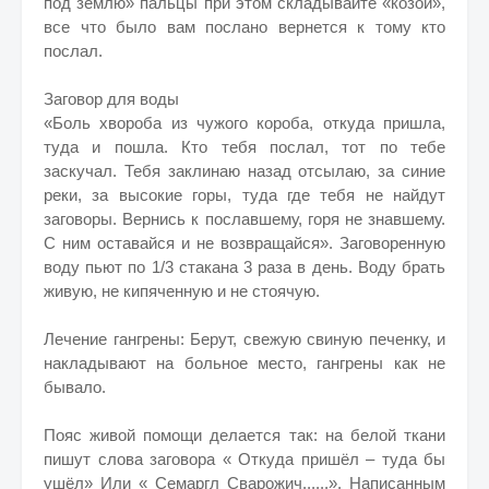
под землю» пальцы при этом складывайте «козой»,
все что было вам послано вернется к тому кто
послал.
Заговор для воды
«Боль хвороба из чужого короба, откуда пришла,
туда и пошла. Кто тебя послал, тот по тебе
заскучал. Тебя заклинаю назад отсылаю, за синие
реки, за высокие горы, туда где тебя не найдут
заговоры. Вернись к пославшему, горя не знавшему.
С ним оставайся и не возвращайся». Заговоренную
воду пьют по 1/3 стакана 3 раза в день. Воду брать
живую, не кипяченную и не стоячую.
Лечение гангрены: Берут, свежую свиную печенку, и
накладывают на больное место, гангрены как не
бывало.
Пояс живой помощи делается так: на белой ткани
пишут слова заговора « Откуда пришёл – туда бы
ушёл» Или « Семаргл Сварожич......». Написанным