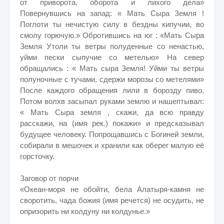
от приворота, оборота и лихого дела»
Повернувшись на запад: « Мать Сыра Земля !
Поглоти ты нечистую силу в бездны кипучии, во
смолу горючую.» Обротившись на юг : «Мать Сыра
Земля Утоли ты ветры полуденные со ненастью,
уйми пески сыпучие со метелью» На север
обращались : « Мать сыра Земля! Уйми ты ветры
полуночные с тучами, сдержи морозы со метелями»
После каждого обращения лили в борозду пиво.
Потом волхв засыпал руками землю и нашептывал:
« Мать Сыра земля , скажи, да всю правду
расскажи, на (имя рек.) покажи» и предсказывал
будущее человеку. Попрощавшись с Богиней земли,
собирали в мешочек и хранили как оберег малую её
горсточку.
Заговор от порчи
«Океан-моря не обойти, бела Алатыря-камня не
своротить, чада божия (имя речется) не осудить, не
опризорить ни колдуну ни колдунье.»