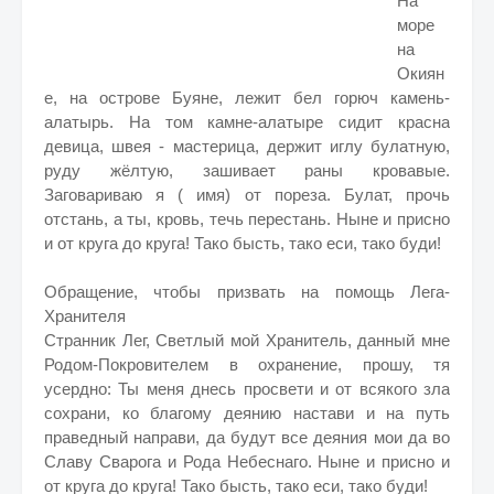
На
море
на
Окиян
е, на острове Буяне, лежит бел горюч камень-
алатырь. На том камне-алатыре сидит красна
девица, швея - мастерица, держит иглу булатную,
руду жёлтую, зашивает раны кровавые.
Заговариваю я ( имя) от пореза. Булат, прочь
отстань, а ты, кровь, течь перестань. Ныне и присно
и от круга до круга! Тако бысть, тако еси, тако буди!
Обращение, чтобы призвать на помощь Лега-
Хранителя
Странник Лег, Светлый мой Хранитель, данный мне
Родом-Покровителем в охранение, прошу, тя
усердно: Ты меня днесь просвети и от всякого зла
сохрани, ко благому деянию настави и на путь
праведный направи, да будут все деяния мои да во
Славу Сварога и Рода Небеснаго. Ныне и присно и
от круга до круга! Тако бысть, тако еси, тако буди!