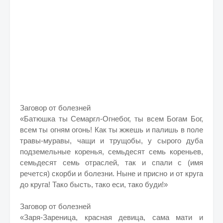
Заговор от болезней
«Батюшка ты Семаргл-Огнебог, ты всем Богам Бог,
всем ты огням огонь! Как ты жжешь и палишь в поле
травы-муравы, чащи и трущобы, у сырого дуба
подземельные коренья, семьдесят семь кореньев,
семьдесят семь отраслей, так и спали с (имя
речется) скорби и болезни. Ныне и присно и от круга
до круга! Тако бысть, тако еси, тако буди!»
Заговор от болезней
«Заря-Зареница, красная девица, сама мати и