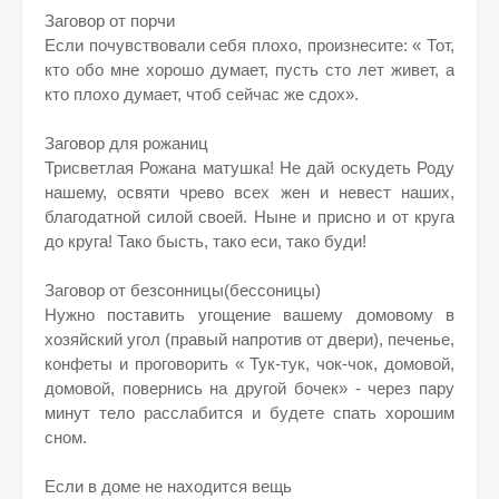
Заговор от порчи
Если почувствовали себя плохо, произнесите: « Тот,
кто обо мне хорошо думает, пусть сто лет живет, а
кто плохо думает, чтоб сейчас же сдох».
Заговор для рожаниц
Трисветлая Рожана матушка! Не дай оскудеть Роду
нашему, освяти чрево всех жен и невест наших,
благодатной силой своей. Ныне и присно и от круга
до круга! Тако бысть, тако еси, тако буди!
Заговор от безсонницы(бессоницы)
Нужно поставить угощение вашему домовому в
хозяйский угол (правый напротив от двери), печенье,
конфеты и проговорить « Тук-тук, чок-чок, домовой,
домовой, повернись на другой бочек» - через пару
минут тело расслабится и будете спать хорошим
сном.
Если в доме не находится вещь