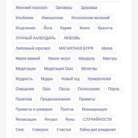
Женский гороскоп
Заговоры
Здоровье
Изобилие
Именалогия
Исполнение желаний
Исцеление
Йога
Карма
Книги
Красота
ЛУННЫЙ КАЛЕНДАРЬ
ЛЮБОВЬ
Любовный гороскоп
МАГНИТНАЯ БУРЯ
Магия
Магия камней
Магия чисел
Мандала
Мантры
Медитации
Медитация Ошо
Молитвы
Мудрость
Мудры
Новый год
Нумерология
Очищение
Ошо
Пасха
Полнолуние
Порча
Практика
Предназначение
Приметы
Приметы и суеверия
Притча
Реинкарнация
Релаксация
Ритуал
Руны
СЛУЧАЙНОСТИ
Секс
Симорон
Счастье
Тайна дня рождения