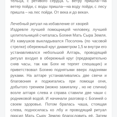
тельца, с ретивого сердца. С ветру пришла—на
ветер пойди, с воды пришла—на воду пойди, с лесу
пришла – на лес пойди. От века и до века».
Лечебный ритуал на избавление от хворей
Издревле лучшей помощницей человеку, лучшей
целительницей считалась Богиня Мать Сыра Земля.
Из камушков выкладывался Посолонь (по часовой
стрелке) обережный круг диаметром 1,5 м внутри его
устанавливался небольшой Алтарь, проводящий
ритуал входил в обережный круг (предварительно
сняв часы, так как Боги не терпят спешащих) и
приветствовал Богиню поднятыми вверх ладонями
руками. На алтаре устанавливались две свечи и
благовония и поджигались при помощи огня,
добытого трением (можно зажигалку , но не спички)
возле алтаря слева и справа ставили две чаши с
родниковой водой. И начинали разговор с Богиней о
своем здоровье. Потом бралась чаша, стоящая
слева, подносилась ко лбу и проводящий ритуал
просил Мать Сыру Землю благословить её. Затем