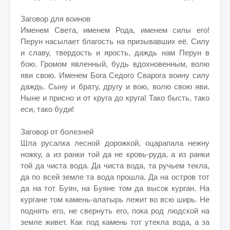
Заговор для воинов
Именем Света, именем Рода, именем силы его!
Перун насылает благость на призывавших её. Силу
и славу, твердость и ярость, даждь нам Перун в
бою. Громом явленный, будь вдохновенным, волю
яви свою. Именем Бога Седого Сварога воину силу
даждь. Сыну и брату, другу и вою, волю свою яви.
Ныне и присно и от круга до круга! Тако бысть, тако
еси, тако буди!
Заговор от болезней
Шла русалка лесной дорожкой, оцарапала нежну
ножку, а из ранки той да не кровь-руда, а из ранки
той да чиста вода. Да чиста вода, та ручьем текла,
да по всей земле та вода прошла. Да на остров тот
да на тот Буян, на Буяне том да высок курган. На
кургане том камень-алатырь лежит во всю ширь. Не
поднять его, не свернуть его, пока род людской на
земле живет. Как под камень тот утекла вода, а за