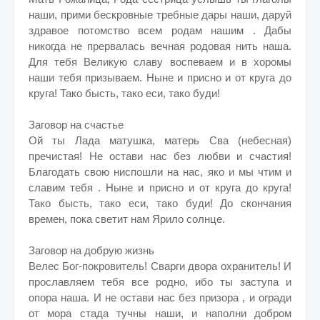
наши, прими бескровные требные дары наши, даруй
здравое потомство всем родам нашим . Дабы
никогда не прервалась вечная родовая нить наша.
Для тебя Великую славу воспеваем и в хоромы
наши тебя призываем. Ныне и присно и от круга до
круга! Тако бысть, тако еси, тако буди!
Заговор на счастье
Ой ты Лада матушка, матерь Сва (небесная)
пречистая! Не остави нас без любви и счастия!
Благодать свою ниспошли на нас, яко и мы чтим и
славим тебя . Ныне и присно и от круга до круга!
Тако бысть, тако еси, тако буди! До скончания
времен, пока светит нам Ярило солнце.
Заговор на добрую жизнь
Велес Бог-покровитель! Сварги двора охранитель! И
прославляем тебя все родно, ибо ты заступа и
опора наша. И не остави нас без призора , и огради
от мора стада тучны наши, и наполни добром