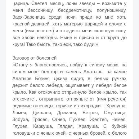
царица. Светел месяц, ясны звезды – возьмите у
меня бессонницу, бесдремотницу, полуношницу.
Заря-Зареница среди ночи приди ко мне хоть
красной девицей, хоть матерью царицей и сложи с
меня (имя речется) и отведи от меня окаянную силу,
все хвори невзгоды. Ныне и присно и от круга до
круга! Тако бысть, тако еси, тако буди!»
Заговор от болезней
«Стану я благословлясь, пойду к синему морю, на
синем море бел-горюч камень Алатырь, на камне
Алатыре Богиня Джива сидит, в белых ручках
держит белого лебедя, ощипывает у лебедя белое
крыло. Как отскочило отпрыгнуло белое крыло, так
отскочите , отпрыгните, отпряньте от (имя речется)
родимые огневицы, горячки и лихорадки – Хрипуша,
Ломея, Дряхлея, Дремлея, Ветрея, Смутница,
Зябуха, Трясея, Огнея, Пухлея, Желтея, Немея,
Глухея, Каркуша, Глядея, Храпуша. С буйной
головушки с ясных очей, с черных бровей, с белого