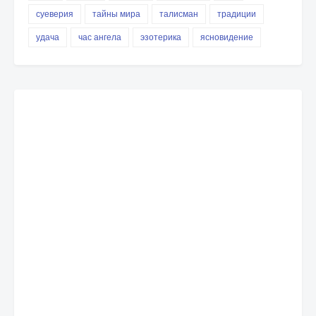
суеверия
тайны мира
талисман
традиции
удача
час ангела
эзотерика
ясновидение