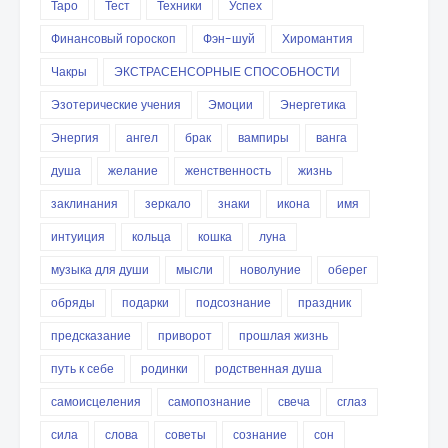
Таро
Тест
Техники
Успех
Финансовый гороскоп
Фэн-шуй
Хиромантия
Чакры
ЭКСТРАСЕНСОРНЫЕ СПОСОБНОСТИ
Эзотерические учения
Эмоции
Энергетика
Энергия
ангел
брак
вампиры
ванга
душа
желание
женственность
жизнь
заклинания
зеркало
знаки
икона
имя
интуиция
кольца
кошка
луна
музыка для души
мысли
новолуние
оберег
обряды
подарки
подсознание
праздник
предсказание
приворот
прошлая жизнь
путь к себе
родинки
родственная душа
самоисцеления
самопознание
свеча
сглаз
сила
слова
советы
сознание
сон