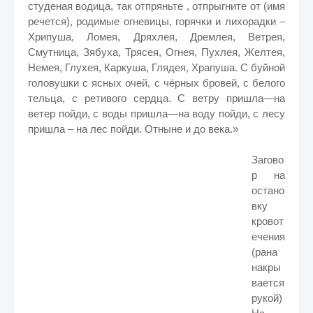
студеная водица, так отпряньте , отпрыгните от (имя
речется), родимые огневицы, горячки и лихорадки –
Хрипуша, Ломея, Дряхлея, Дремлея, Ветрея,
Смутница, Зябуха, Трясея, Огнея, Пухлея, Желтея,
Немея, Глухея, Каркуша, Глядея, Храпуша. С буйной
головушки с ясных очей, с чёрных бровей, с белого
тельца, с ретивого сердца. С ветру пришла—на
ветер пойди, с воды пришла—на воду пойди, с лесу
пришла – на лес пойди. Отныне и до века.»
Загово
р на
остано
вку
кровот
ечения
(рана
накры
вается
рукой)