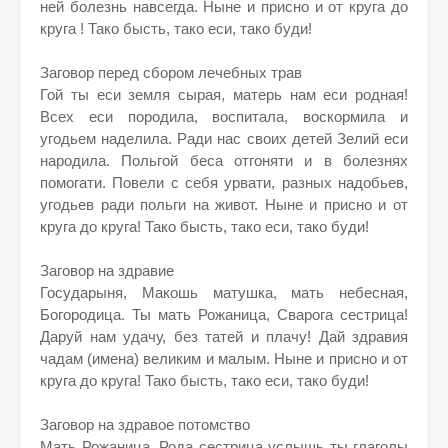
ней болезнь навсегда. Ныне и присно и от круга до
круга ! Тако бысть, тако еси, тако буди!
Заговор перед сбором лечебных трав
Гой ты еси земля сырая, матерь нам еси родная!
Всех еси породила, воспитала, воскормила и
угодьем наделила. Ради нас своих детей Зелий еси
народила. Польгой беса отгоняти и в болезнях
помогати. Повели с себя урвати, разных надобьев,
угодьев ради польги на живот. Ныне и присно и от
круга до круга! Тако бысть, тако еси, тако буди!
Заговор на здравие
Государыня, Макошь матушка, мать небесная,
Богородица. Ты мать Рожаница, Сварога сестрица!
Даруй нам удачу, без татей и плачу! Дай здравия
чадам (имена) великим и малым. Ныне и присно и от
круга до круга! Тако бысть, тако еси, тако буди!
Заговор на здравое потомство
Мать Рожаница, Рода сестрица услышь ты глаголы