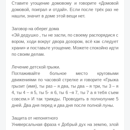
Ставите угощение домовому и говорите «Домовой
домовой, поиграл и отдай». Если после трёх раз не
нашли, значит в доме этой вещи нет.
Заговор на оберег дома
«Эй дедушко , ты не заспи, по своему распорядися с
вором, ходи вокруг двора дозором, всё как следует
храни» и поставьте угощение. Можете спокойно идти
по своим делам.
Лечение детской грыжи.
Поглаживайте больное место круговыми
движениями по часовой стрелке и говорите «Грыжа
грызит (имя), ты раз – я два, ты два – я три, ты 3 – я
4, ты 4 – я 5, ты 5- я 6, ты 6 –я 7, ты 7 а я тебя съем
совсем.» И так трижды. Проводить в полнолуние 5
дней. Два дня перед и два дня после полной луны.
Защита от непонятного
Универсальная фраза « Добрый дух на землю, злой