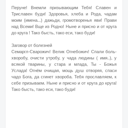
Перуне! Внемли призывающим Тебя! Славен и
Триславен буди! Здоровья, хлеба и Рода, чадам
моим (имена...) дажьди, громотворенья яви! Прави
над Всеми! Вще из Родно! Ныне и присно и от круга
до круга ! Тако бысть, тако еси, тако буди!
Заговор от болезней
Семаргл-Сварожич! Велик Огнебожич! Спали боль-
хворобу, очисти утробу, у чада людины ( имя..), у
всякой тварины, у стара и млада, Ты - Божья
Услада! Огнём очищая, мощь душ отворяя, спаси
чадо Бога, да сгинет хвороба. Тебя прославляем, к
себе призываем. Ныне и присно и от круга до круга!
Тако бысть, тако еси, тако буди!