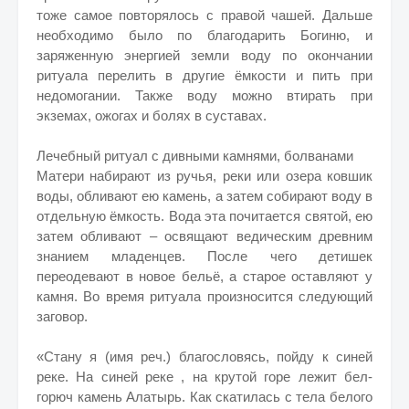
тоже самое повторялось с правой чашей. Дальше
необходимо было по благодарить Богиню, и
заряженную энергией земли воду по окончании
ритуала перелить в другие ёмкости и пить при
недомогании. Также воду можно втирать при
экземах, ожогах и болях в суставах.
Лечебный ритуал с дивными камнями, болванами
Матери набирают из ручья, реки или озера ковшик
воды, обливают ею камень, а затем собирают воду в
отдельную ёмкость. Вода эта почитается святой, ею
затем обливают – освящают ведическим древним
знанием младенцев. После чего детишек
переодевают в новое бельё, а старое оставляют у
камня. Во время ритуала произносится следующий
заговор.
«Стану я (имя реч.) благословясь, пойду к синей
реке. На синей реке , на крутой горе лежит бел-
горюч камень Алатырь. Как скатилась с тела белого