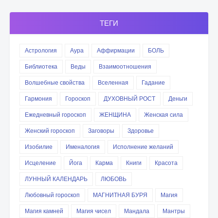
ТЕГИ
Астрология
Аура
Аффирмации
БОЛЬ
Библиотека
Веды
Взаимоотношения
Волшебные свойства
Вселенная
Гадание
Гармония
Гороскоп
ДУХОВНЫЙ РОСТ
Деньги
Ежедневный гороскоп
ЖЕНЩИНА
Женская сила
Женский гороскоп
Заговоры
Здоровье
Изобилие
Именалогия
Исполнение желаний
Исцеление
Йога
Карма
Книги
Красота
ЛУННЫЙ КАЛЕНДАРЬ
ЛЮБОВЬ
Любовный гороскоп
МАГНИТНАЯ БУРЯ
Магия
Магия камней
Магия чисел
Мандала
Мантры