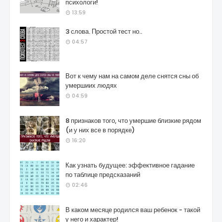
психологи!
13:59
3 слова. Простой тест но..
04:57
Вот к чему нам на самом деле снятся сны об
умершиих людях
04:59
8 признаков того, что умершие близкие рядом
(и у них все в порядке)
16:20
Как узнать будущее: эффективное гадание
по таблице предсказаний
02:46
В каком месяце родился ваш ребенок - такой
у него и характер!