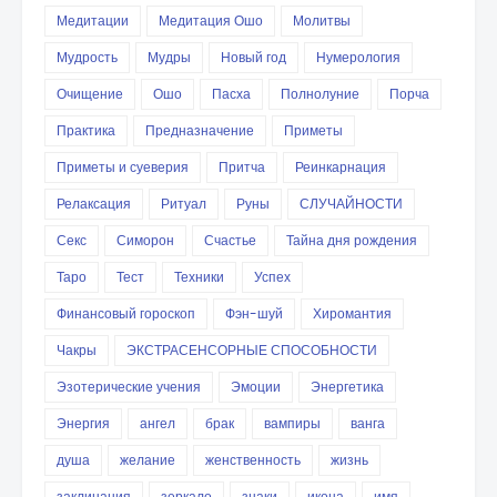
Медитации
Медитация Ошо
Молитвы
Мудрость
Мудры
Новый год
Нумерология
Очищение
Ошо
Пасха
Полнолуние
Порча
Практика
Предназначение
Приметы
Приметы и суеверия
Притча
Реинкарнация
Релаксация
Ритуал
Руны
СЛУЧАЙНОСТИ
Секс
Симорон
Счастье
Тайна дня рождения
Таро
Тест
Техники
Успех
Финансовый гороскоп
Фэн-шуй
Хиромантия
Чакры
ЭКСТРАСЕНСОРНЫЕ СПОСОБНОСТИ
Эзотерические учения
Эмоции
Энергетика
Энергия
ангел
брак
вампиры
ванга
душа
желание
женственность
жизнь
заклинания
зеркало
знаки
икона
имя