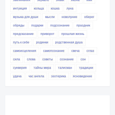
интуиция
кольца
кошка
луна
музыка для души
мысли
новолуние
оберег
обряды
подарки
подсознание
праздник
предсказание
приворот
прошлая жизнь
путь к себе
родинки
родственная душа
самоисцеления
самопознание
свеча
сглаз
сила
слова
советы
сознание
сон
суеверия
тайны мира
талисман
традиции
удача
час ангела
эзотерика
ясновидение