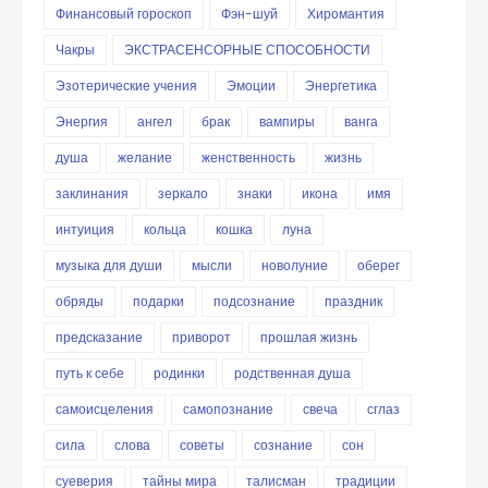
Финансовый гороскоп
Фэн-шуй
Хиромантия
Чакры
ЭКСТРАСЕНСОРНЫЕ СПОСОБНОСТИ
Эзотерические учения
Эмоции
Энергетика
Энергия
ангел
брак
вампиры
ванга
душа
желание
женственность
жизнь
заклинания
зеркало
знаки
икона
имя
интуиция
кольца
кошка
луна
музыка для души
мысли
новолуние
оберег
обряды
подарки
подсознание
праздник
предсказание
приворот
прошлая жизнь
путь к себе
родинки
родственная душа
самоисцеления
самопознание
свеча
сглаз
сила
слова
советы
сознание
сон
суеверия
тайны мира
талисман
традиции