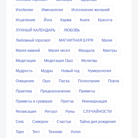
Изобилие
Именалогия
Исполнение желаний
Исцеление
Йога
Карма
Книги
Красота
ЛУННЫЙ КАЛЕНДАРЬ
ЛЮБОВЬ
Любовный гороскоп
МАГНИТНАЯ БУРЯ
Магия
Магия камней
Магия чисел
Мандала
Мантры
Медитации
Медитация Ошо
Молитвы
Мудрость
Мудры
Новый год
Нумерология
Очищение
Ошо
Пасха
Полнолуние
Порча
Практика
Предназначение
Приметы
Приметы и суеверия
Притча
Реинкарнация
Релаксация
Ритуал
Руны
СЛУЧАЙНОСТИ
Секс
Симорон
Счастье
Тайна дня рождения
Таро
Тест
Техники
Успех