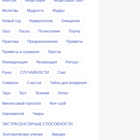
Мантры
Медитации
Медитация Ошо
Молитвы
Мудрость
Мудры
Новый год
Нумерология
Очищение
Ошо
Пасха
Полнолуние
Порча
Практика
Предназначение
Приметы
Приметы и суеверия
Притча
Реинкарнация
Релаксация
Ритуал
Руны
СЛУЧАЙНОСТИ
Секс
Симорон
Счастье
Тайна дня рождения
Таро
Тест
Техники
Успех
Финансовый гороскоп
Фэн-шуй
Хиромантия
Чакры
ЭКСТРАСЕНСОРНЫЕ СПОСОБНОСТИ
Эзотерические учения
Эмоции