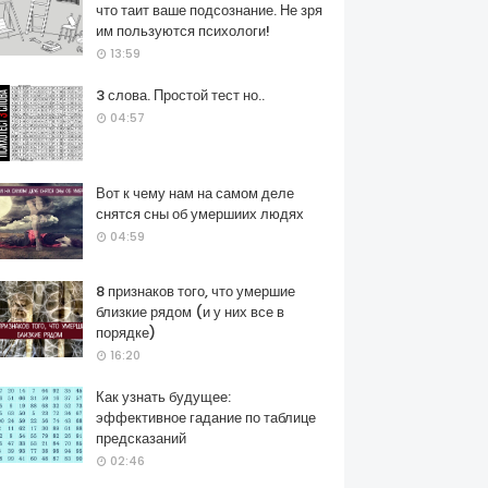
что таит ваше подсознание. Не зря
им пользуются психологи!
13:59
3 слова. Простой тест но..
04:57
Вот к чему нам на самом деле
снятся сны об умершиих людях
04:59
8 признаков того, что умершие
близкие рядом (и у них все в
порядке)
16:20
Как узнать будущее:
эффективное гадание по таблице
предсказаний
02:46