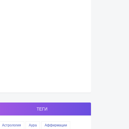
ТЕГИ
Астрология
Аура
Аффирмации