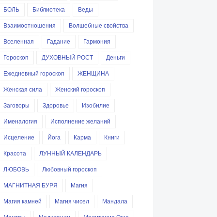
БОЛЬ
Библиотека
Веды
Взаимоотношения
Волшебные свойства
Вселенная
Гадание
Гармония
Гороскоп
ДУХОВНЫЙ РОСТ
Деньги
Ежедневный гороскоп
ЖЕНЩИНА
Женская сила
Женский гороскоп
Заговоры
Здоровье
Изобилие
Именалогия
Исполнение желаний
Исцеление
Йога
Карма
Книги
Красота
ЛУННЫЙ КАЛЕНДАРЬ
ЛЮБОВЬ
Любовный гороскоп
МАГНИТНАЯ БУРЯ
Магия
Магия камней
Магия чисел
Мандала