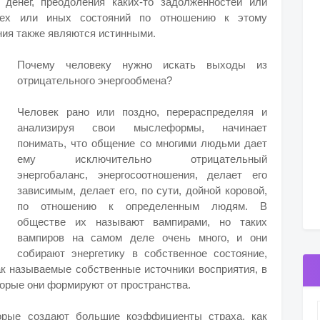
 денег, преодоления каких-то задолженностей или
тех или иных состояний по отношению к этому
ения также являются истинными.
Почему человеку нужно искать выходы из
отрицательного энергообмена?
Человек рано или поздно, перераспределяя и
анализируя свои мыслеформы, начинает
понимать, что общение со многими людьми дает
ему исключительно отрицательный
энергобаланс, энергосоотношения, делает его
зависимым, делает его, по сути, дойной коровой,
по отношению к определенным людям. В
обществе их называют вампирами, но таких
вампиров на самом деле очень много, и они
собирают энергетику в собственное состояние,
ак называемые собственные источники восприятия, в
торые они формируют от пространства.
орые создают большие коэффициенты страха, как