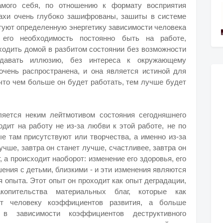
амого себя, по отношению к формату восприятия
трахи очень глубоко зашифрованы, зашиты в системе
ктуют определенную энергетику зависимости человека
т его необходимость постоянно быть на работе,
иходить домой в разбитом состоянии без возможности
здавать иллюзию, без интереса к окружающему
очень распространена, и она является истиной для
 что чем больше он будет работать, тем лучше будет
яется неким лейтмотивом состояния сегодняшнего
дит на работу не из-за любви к этой работе, не по
е там присутствуют или творчества, а именно из-за
учше, завтра он станет лучше, счастливее, завтра он
, а происходит наоборот: изменение его здоровья, его
шения с детьми, близкими - и эти изменения являются
 опыта. Этот опыт он проходит как опыт деградации,
копительства материальных благ, которые как
т человеку коэффициентов развития, а больше
в зависимости коэффициентов деструктивного