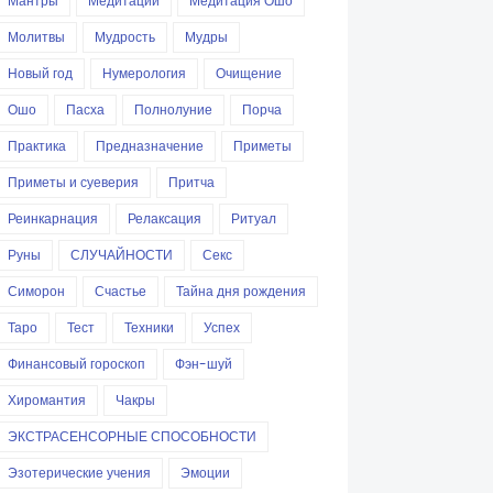
Мантры
Медитации
Медитация Ошо
Молитвы
Мудрость
Мудры
Новый год
Нумерология
Очищение
Ошо
Пасха
Полнолуние
Порча
Практика
Предназначение
Приметы
Приметы и суеверия
Притча
Реинкарнация
Релаксация
Ритуал
Руны
СЛУЧАЙНОСТИ
Секс
Симорон
Счастье
Тайна дня рождения
Таро
Тест
Техники
Успех
Финансовый гороскоп
Фэн-шуй
Хиромантия
Чакры
ЭКСТРАСЕНСОРНЫЕ СПОСОБНОСТИ
Эзотерические учения
Эмоции