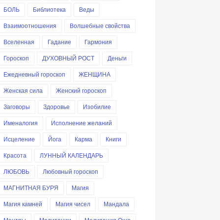
БОЛЬ
Библиотека
Веды
Взаимоотношения
Волшебные свойства
Вселенная
Гадание
Гармония
Гороскоп
ДУХОВНЫЙ РОСТ
Деньги
Ежедневный гороскоп
ЖЕНЩИНА
Женская сила
Женский гороскоп
Заговоры
Здоровье
Изобилие
Именалогия
Исполнение желаний
Исцеление
Йога
Карма
Книги
Красота
ЛУННЫЙ КАЛЕНДАРЬ
ЛЮБОВЬ
Любовный гороскоп
МАГНИТНАЯ БУРЯ
Магия
Магия камней
Магия чисел
Мандала