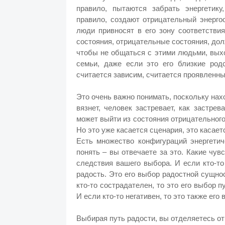
правило, пытаются забрать энергетику
правило, создают отрицательный энергоо
люди привносят в его зону соответстви
состояния, отрицательные состояния, дол
чтобы не общаться с этими людьми, вых
семьи, даже если это его близкие род
считается зависим, считается проявленны
Это очень важно понимать, поскольку нах
вязнет, человек застревает, как застре
может выйти из состояния отрицательного
Но это уже касается сценария, это касае
Есть множество конфигураций энергетич
понять – вы отвечаете за это. Какие чу
следствия вашего выбора. И если кто-то 
радость. Это его выбор радостной сущно
кто-то сострадателен, то это его выбор 
И если кто-то негативен, то это также его 
Выбирая путь радости, вы отделяетесь от