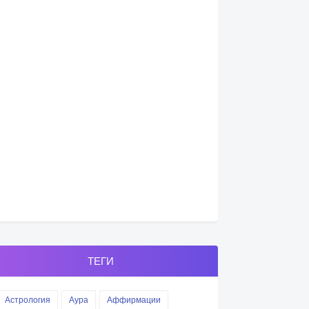
ТЕГИ
Астрология
Аура
Аффирмации