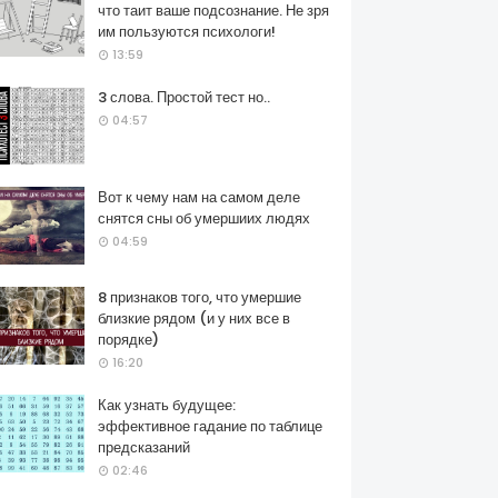
что таит ваше подсознание. Не зря
им пользуются психологи!
13:59
3 слова. Простой тест но..
04:57
Вот к чему нам на самом деле
снятся сны об умершиих людях
04:59
8 признаков того, что умершие
близкие рядом (и у них все в
порядке)
16:20
Как узнать будущее:
эффективное гадание по таблице
предсказаний
02:46