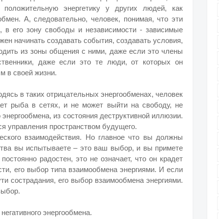
, положительную энергетику у других людей, как
бмен. А, следовательно, человек, понимая, что эти
я, в его зону свободы и независимости - зависимые
жен начинать создавать события, создавать условия,
одить из зоны общения с ними, даже если это члены
ственники, даже если это те люди, от которых он
м в своей жизни.
одясь в таких отрицательных энергообменах, человек
вает рыба в сетях, и не может выйти на свободу, не
 энергообмена, из состояния деструктивной иллюзии.
тся управления пространством будущего.
еского взаимодействия. Но главное что вы должны
вства вы испытываете – это ваш выбор, и вы примете
постоянно радостен, это не означает, что он крадет
сти, его выбор типа взаимообмена энергиями. И если
пути сострадания, его выбор взаимообмена энергиями.
выбор.
 негативного энергообмена.