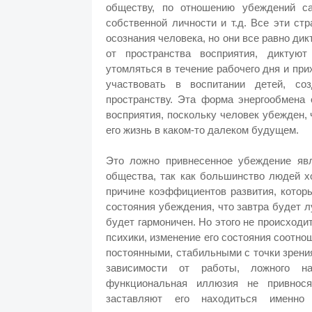
обществу, по отношению убеждений с
собственной личности и т.д. Все эти с
осознания человека, но они все равно ди
от пространства восприятия, диктую
утомляться в течение рабочего дня и пр
участвовать в воспитании детей, со
пространству. Эта форма энергообмена 
восприятия, поскольку человек убежден,
его жизнь в каком-то далеком будущем.
Это ложно привнесенное убеждение явл
общества, так как большинство людей хо
причине коэффициентов развития, которы
состояния убеждения, что завтра будет л
будет гармоничен. Но этого не происходит
психики, изменение его состояния соотно
постоянными, стабильными с точки зрения
зависимости от работы, ложного на
функциональная иллюзия не привнося
заставляют его находиться именно 