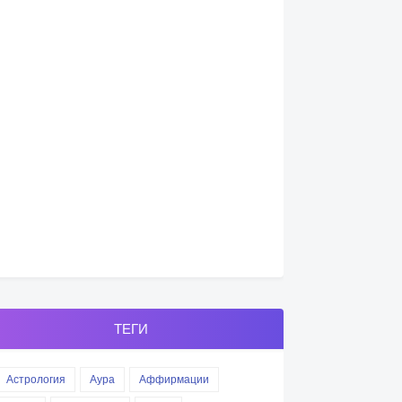
ТЕГИ
Астрология
Аура
Аффирмации