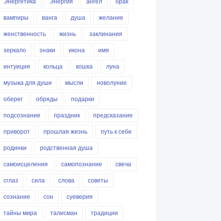
Энергетика
Энергия
ангел
брак
вампиры
ванга
душа
желание
женственность
жизнь
заклинания
зеркало
знаки
икона
имя
интуиция
кольца
кошка
луна
музыка для души
мысли
новолуние
оберег
обряды
подарки
подсознание
праздник
предсказание
приворот
прошлая жизнь
путь к себе
родинки
родственная душа
самоисцеления
самопознание
свеча
сглаз
сила
слова
советы
сознание
сон
суеверия
тайны мира
талисман
традиции