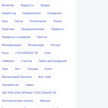
Молитвы
Мудрость
Мудры
Новый год
Нумерология
Очищение
Ошо
Пасха
Полнолуние
Порча
Практика
Предназначение
Приметы
Приметы и суеверия
Притча
Реинкарнация
Релаксация
Ритуал
Руны
СЛУЧАЙНОСТИ
Секс
Симорон
Счастье
Тайна дня рождения
Таро
Тест
Техники
Успех
Финансовый гороскоп
Фэн-шуй
Хиромантия
Чакры
ЭКСТРАСЕНСОРНЫЕ СПОСОБНОСТИ
Эзотерические учения
Эмоции