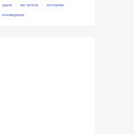
удача
час ангела
эзотерика
ясновидение