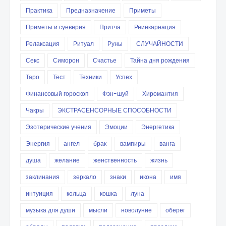
Практика
Предназначение
Приметы
Приметы и суеверия
Притча
Реинкарнация
Релаксация
Ритуал
Руны
СЛУЧАЙНОСТИ
Секс
Симорон
Счастье
Тайна дня рождения
Таро
Тест
Техники
Успех
Финансовый гороскоп
Фэн-шуй
Хиромантия
Чакры
ЭКСТРАСЕНСОРНЫЕ СПОСОБНОСТИ
Эзотерические учения
Эмоции
Энергетика
Энергия
ангел
брак
вампиры
ванга
душа
желание
женственность
жизнь
заклинания
зеркало
знаки
икона
имя
интуиция
кольца
кошка
луна
музыка для души
мысли
новолуние
оберег