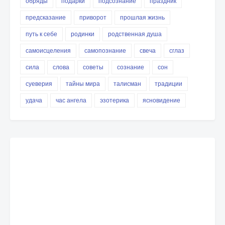
обряды
подарки
подсознание
праздник
предсказание
приворот
прошлая жизнь
путь к себе
родинки
родственная душа
самоисцеления
самопознание
свеча
сглаз
сила
слова
советы
сознание
сон
суеверия
тайны мира
талисман
традиции
удача
час ангела
эзотерика
ясновидение