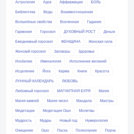
Астрология
Аура
Аффирмации
БОЛЬ
Библиотека
Веды
Взаимоотношения
Волшебные свойства
Вселенная
Гадание
Гармония
Гороскоп
ДУХОВНЫЙ РОСТ
Деньги
Ежедневный гороскоп
ЖЕНЩИНА
Женская сила
Женский гороскоп
Заговоры
Здоровье
Изобилие
Именалогия
Исполнение желаний
Исцеление
Йога
Карма
Книги
Красота
ЛУННЫЙ КАЛЕНДАРЬ
ЛЮБОВЬ
Любовный гороскоп
МАГНИТНАЯ БУРЯ
Магия
Магия камней
Магия чисел
Мандала
Мантры
Медитации
Медитация Ошо
Молитвы
Мудрость
Мудры
Новый год
Нумерология
Очищение
Ошо
Пасха
Полнолуние
Порча