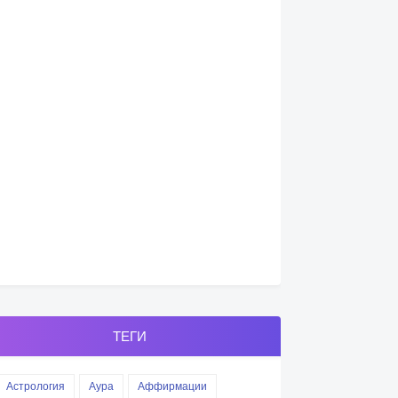
ТЕГИ
Астрология
Аура
Аффирмации