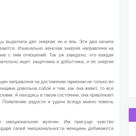
ы выделили две энергии: ин и янь. Эти два начала
иваются. Изначально женская энергия направлена на
ие с ним отношений. Так уж заведено, что каждая
нательно ищет защитника и добытчика, и ее энергия
щин направлена на достижении гармонии не только во
енщина довольна собой и тем, как она живет, то все
асками. А находясь в таком состоянии, она привлекает
. Появлению радости и удачи всегда можно помочь
о эмоциональнее мужчин. Им присуще чувство
годаря своей эмоциональности женщины добиваются