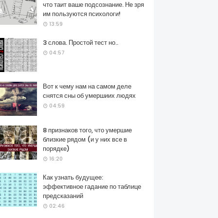
что таит ваше подсознание. Не зря
им пользуются психологи!
13:59
3 слова. Простой тест но..
04:57
Вот к чему нам на самом деле
снятся сны об умершиих людях
04:59
8 признаков того, что умершие
близкие рядом (и у них все в
порядке)
16:20
Как узнать будущее:
эффективное гадание по таблице
предсказаний
02:46