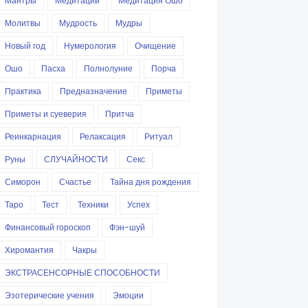
Мантры
Медитации
Медитация Ошо
Молитвы
Мудрость
Мудры
Новый год
Нумерология
Очищение
Ошо
Пасха
Полнолуние
Порча
Практика
Предназначение
Приметы
Приметы и суеверия
Притча
Реинкарнация
Релаксация
Ритуал
Руны
СЛУЧАЙНОСТИ
Секс
Симорон
Счастье
Тайна дня рождения
Таро
Тест
Техники
Успех
Финансовый гороскоп
Фэн-шуй
Хиромантия
Чакры
ЭКСТРАСЕНСОРНЫЕ СПОСОБНОСТИ
Эзотерические учения
Эмоции