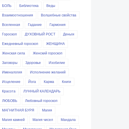
БОЛЬ
Библиотека
Веды
Взаимоотношения
Волшебные свойства
Вселенная
Гадание
Гармония
Гороскоп
ДУХОВНЫЙ РОСТ
Деньги
Ежедневный гороскоп
ЖЕНЩИНА
Женская сила
Женский гороскоп
Заговоры
Здоровье
Изобилие
Именалогия
Исполнение желаний
Исцеление
Йога
Карма
Книги
Красота
ЛУННЫЙ КАЛЕНДАРЬ
ЛЮБОВЬ
Любовный гороскоп
МАГНИТНАЯ БУРЯ
Магия
Магия камней
Магия чисел
Мандала