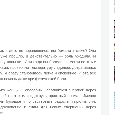
как в детстве поранившись, вы бежали к маме? Она
е уже прошло, и действительно — боль уходила. И
а у папы нет. Или когда вы болели, не могли встать с
 мама, проверяла температуру ладонью, дотрагиваясь
у. И сразу становилось легче и спокойнее. И эта все
бна помочь даже при физической боли.
ько женщины способны наполняться энергией через
вый цветок или вдохнуть приятный аромат. Именно
и букашке и почувствовать радость и прилив сил.
вдохновение и силы для новых свершений через
ие.