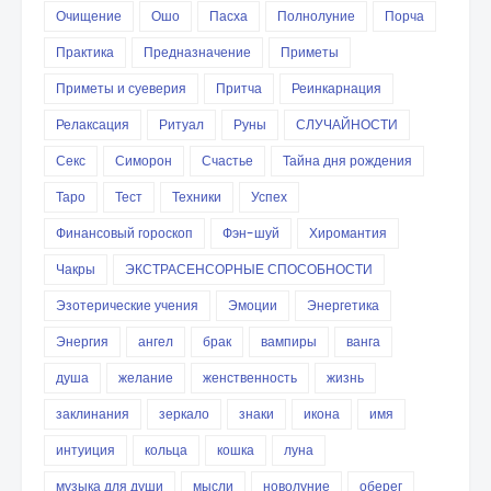
Очищение
Ошо
Пасха
Полнолуние
Порча
Практика
Предназначение
Приметы
Приметы и суеверия
Притча
Реинкарнация
Релаксация
Ритуал
Руны
СЛУЧАЙНОСТИ
Секс
Симорон
Счастье
Тайна дня рождения
Таро
Тест
Техники
Успех
Финансовый гороскоп
Фэн-шуй
Хиромантия
Чакры
ЭКСТРАСЕНСОРНЫЕ СПОСОБНОСТИ
Эзотерические учения
Эмоции
Энергетика
Энергия
ангел
брак
вампиры
ванга
душа
желание
женственность
жизнь
заклинания
зеркало
знаки
икона
имя
интуиция
кольца
кошка
луна
музыка для души
мысли
новолуние
оберег