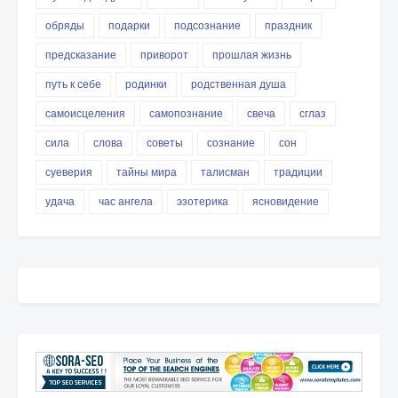
обряды
подарки
подсознание
праздник
предсказание
приворот
прошлая жизнь
путь к себе
родинки
родственная душа
самоисцеления
самопознание
свеча
сглаз
сила
слова
советы
сознание
сон
суеверия
тайны мира
талисман
традиции
удача
час ангела
эзотерика
ясновидение