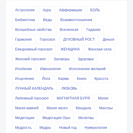
Астрология
Аура
Аффирмации
БОЛЬ
Библиотека
Веды
Взаимоотношения
Волшебные свойства
Вселенная
Гадание
Гармония
Гороскоп
ДУХОВНЫЙ РОСТ
Деньги
Ежедневный гороскоп
ЖЕНЩИНА
Женская сила
Женский гороскоп
Заговоры
Здоровье
Изобилие
Именалогия
Исполнение желаний
Исцеление
Йога
Карма
Книги
Красота
ЛУННЫЙ КАЛЕНДАРЬ
ЛЮБОВЬ
Любовный гороскоп
МАГНИТНАЯ БУРЯ
Магия
Магия камней
Магия чисел
Мандала
Мантры
Медитации
Медитация Ошо
Молитвы
Мудрость
Мудры
Новый год
Нумерология