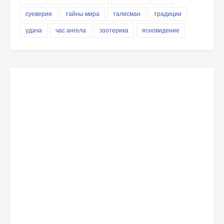
суеверия
тайны мира
талисман
традиции
удача
час ангела
эзотерика
ясновидение