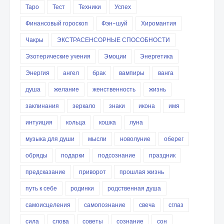
Таро
Тест
Техники
Успех
Финансовый гороскоп
Фэн-шуй
Хиромантия
Чакры
ЭКСТРАСЕНСОРНЫЕ СПОСОБНОСТИ
Эзотерические учения
Эмоции
Энергетика
Энергия
ангел
брак
вампиры
ванга
душа
желание
женственность
жизнь
заклинания
зеркало
знаки
икона
имя
интуиция
кольца
кошка
луна
музыка для души
мысли
новолуние
оберег
обряды
подарки
подсознание
праздник
предсказание
приворот
прошлая жизнь
путь к себе
родинки
родственная душа
самоисцеления
самопознание
свеча
сглаз
сила
слова
советы
сознание
сон