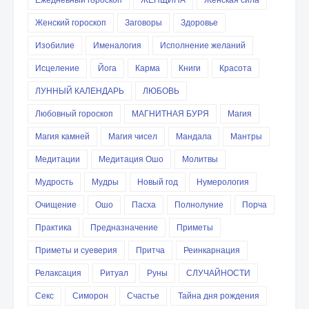
Женский гороскоп
Заговоры
Здоровье
Изобилие
Именалогия
Исполнение желаний
Исцеление
Йога
Карма
Книги
Красота
ЛУННЫЙ КАЛЕНДАРЬ
ЛЮБОВЬ
Любовный гороскоп
МАГНИТНАЯ БУРЯ
Магия
Магия камней
Магия чисел
Мандала
Мантры
Медитации
Медитация Ошо
Молитвы
Мудрость
Мудры
Новый год
Нумерология
Очищение
Ошо
Пасха
Полнолуние
Порча
Практика
Предназначение
Приметы
Приметы и суеверия
Притча
Реинкарнация
Релаксация
Ритуал
Руны
СЛУЧАЙНОСТИ
Секс
Симорон
Счастье
Тайна дня рождения