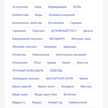
Астрология
Аура
Аффирмации
БОЛЬ
Библиотека
Веды
Взаимоотношения
Волшебные свойства
Вселенная
Гадание
Гармония
Гороскоп
ДУХОВНЫЙ РОСТ
Деньги
Ежедневный гороскоп
ЖЕНЩИНА
Женская сила
Женский гороскоп
Заговоры
Здоровье
Изобилие
Именалогия
Исполнение желаний
Исцеление
Йога
Карма
Книги
Красота
ЛУННЫЙ КАЛЕНДАРЬ
ЛЮБОВЬ
Любовный гороскоп
МАГНИТНАЯ БУРЯ
Магия
Магия камней
Магия чисел
Мандала
Мантры
Медитации
Медитация Ошо
Молитвы
Мудрость
Мудры
Новый год
Нумерология