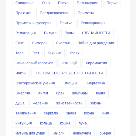
Очищение
Ошо
Пасха
Полнолуние
Порча
Практика
Предназначение
Приметы
Приметы и суеверия
Притча
Реинкарнация
Релаксация
Ритуал
Руны
СЛУЧАЙНОСТИ
Секс
Симорон
Счастье
Тайна дня рождения
Таро
Тест
Техники
Успех
Финансовый гороскоп
Фэн-шуй
Хиромантия
Чакры
ЭКСТРАСЕНСОРНЫЕ СПОСОБНОСТИ
Эзотерические учения
Эмоции
Энергетика
Энергия
ангел
брак
вампиры
ванга
душа
желание
женственность
жизнь
заклинания
зеркало
знаки
икона
имя
интуиция
кольца
кошка
луна
музыка для души
мысли
новолуние
оберег