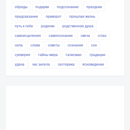
обряды
подарки
подсознание
праздник
предсказание
приворот
прошлая жизнь
путь к себе
родинки
родственная душа
самоисцеления
самопознание
свеча
сглаз
сила
слова
советы
сознание
сон
суеверия
тайны мира
талисман
традиции
удача
час ангела
эзотерика
ясновидение