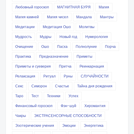
Любовный гороскоп
МАГНИТНАЯ БУРЯ
Магия
Магия камней
Магия чисел
Мандала
Мантры
Медитации
Медитация Ошо
Молитвы
Мудрость
Мудры
Новый год
Нумерология
Очищение
Ошо
Пасха
Полнолуние
Порча
Практика
Предназначение
Приметы
Приметы и суеверия
Притча
Реинкарнация
Релаксация
Ритуал
Руны
СЛУЧАЙНОСТИ
Секс
Симорон
Счастье
Тайна дня рождения
Таро
Тест
Техники
Успех
Финансовый гороскоп
Фэн-шуй
Хиромантия
Чакры
ЭКСТРАСЕНСОРНЫЕ СПОСОБНОСТИ
Эзотерические учения
Эмоции
Энергетика