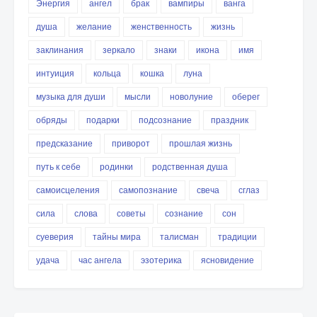
Энергия
ангел
брак
вампиры
ванга
душа
желание
женственность
жизнь
заклинания
зеркало
знаки
икона
имя
интуиция
кольца
кошка
луна
музыка для души
мысли
новолуние
оберег
обряды
подарки
подсознание
праздник
предсказание
приворот
прошлая жизнь
путь к себе
родинки
родственная душа
самоисцеления
самопознание
свеча
сглаз
сила
слова
советы
сознание
сон
суеверия
тайны мира
талисман
традиции
удача
час ангела
эзотерика
ясновидение