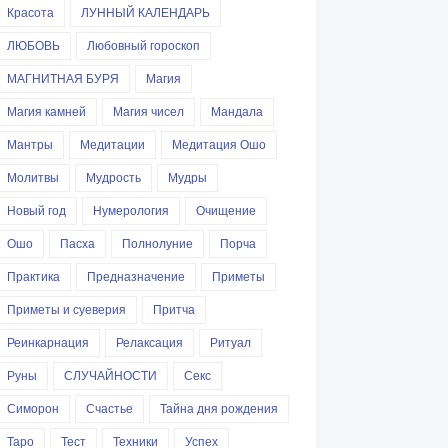
Красота
ЛУННЫЙ КАЛЕНДАРЬ
ЛЮБОВЬ
Любовный гороскоп
МАГНИТНАЯ БУРЯ
Магия
Магия камней
Магия чисел
Мандала
Мантры
Медитации
Медитация Ошо
Молитвы
Мудрость
Мудры
Новый год
Нумерология
Очищение
Ошо
Пасха
Полнолуние
Порча
Практика
Предназначение
Приметы
Приметы и суеверия
Притча
Реинкарнация
Релаксация
Ритуал
Руны
СЛУЧАЙНОСТИ
Секс
Симорон
Счастье
Тайна дня рождения
Таро
Тест
Техники
Успех