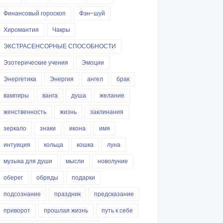
Финансовый гороскоп
Фэн-шуй
Хиромантия
Чакры
ЭКСТРАСЕНСОРНЫЕ СПОСОБНОСТИ
Эзотерические учения
Эмоции
Энергетика
Энергия
ангел
брак
вампиры
ванга
душа
желание
женственность
жизнь
заклинания
зеркало
знаки
икона
имя
интуиция
кольца
кошка
луна
музыка для души
мысли
новолуние
оберег
обряды
подарки
подсознание
праздник
предсказание
приворот
прошлая жизнь
путь к себе