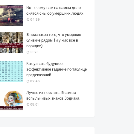
Вот к чему нам на самом деле
снятся сны об умершиих людях
04:59
8 признаков того, что умершие
близкие рядом (и у них все в
порядке)
16:20
Как узнать будущее:
эффективное гадание по таблице
предсказаний
02:46
Лучше их не злить: 5 самых
вспыльчивых знаков Зодиака
05:01