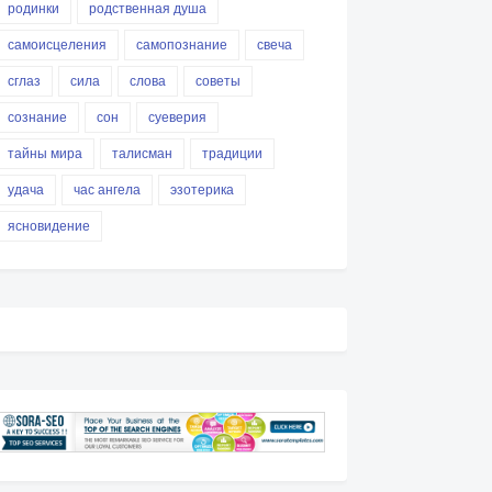
родинки
родственная душа
самоисцеления
самопознание
свеча
сглаз
сила
слова
советы
сознание
сон
суеверия
тайны мира
талисман
традиции
удача
час ангела
эзотерика
ясновидение