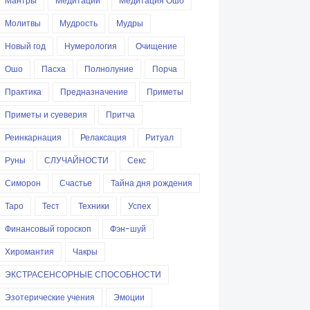
Мантры
Медитации
Медитация Ошо
Молитвы
Мудрость
Мудры
Новый год
Нумерология
Очищение
Ошо
Пасха
Полнолуние
Порча
Практика
Предназначение
Приметы
Приметы и суеверия
Притча
Реинкарнация
Релаксация
Ритуал
Руны
СЛУЧАЙНОСТИ
Секс
Симорон
Счастье
Тайна дня рождения
Таро
Тест
Техники
Успех
Финансовый гороскоп
Фэн-шуй
Хиромантия
Чакры
ЭКСТРАСЕНСОРНЫЕ СПОСОБНОСТИ
Эзотерические учения
Эмоции