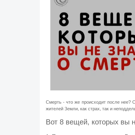
Смерть - что же происходит после нее? С
жителей Земли, как страх, так и неподдел
Вот 8 вещей, которых вы 