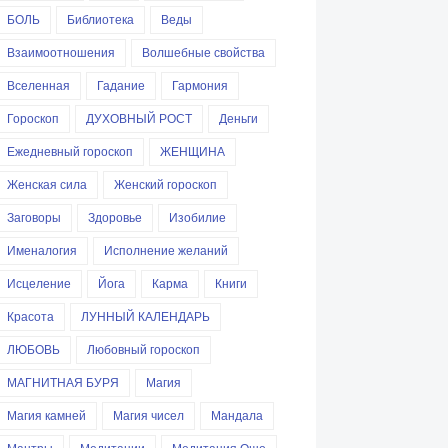
БОЛЬ
Библиотека
Веды
Взаимоотношения
Волшебные свойства
Вселенная
Гадание
Гармония
Гороскоп
ДУХОВНЫЙ РОСТ
Деньги
Ежедневный гороскоп
ЖЕНЩИНА
Женская сила
Женский гороскоп
Заговоры
Здоровье
Изобилие
Именалогия
Исполнение желаний
Исцеление
Йога
Карма
Книги
Красота
ЛУННЫЙ КАЛЕНДАРЬ
ЛЮБОВЬ
Любовный гороскоп
МАГНИТНАЯ БУРЯ
Магия
Магия камней
Магия чисел
Мандала