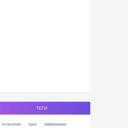
ТЕГИ
Астрология
Аура
Аффирмации