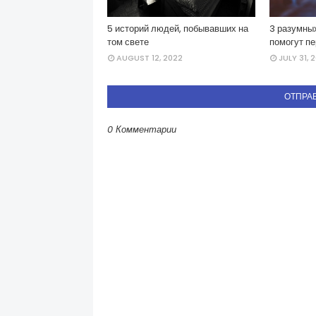
5 историй людей, побывавших на
3 разумных
том свете
помогут пе
AUGUST 12, 2022
JULY 31, 
ОТПРА
0 Комментарии