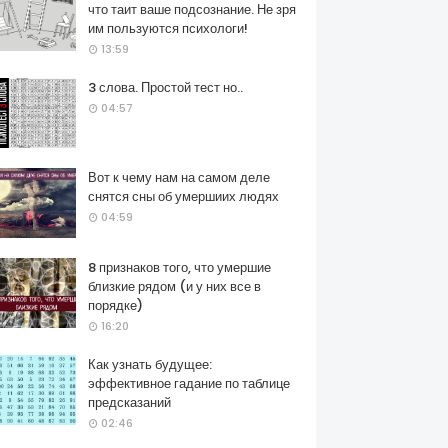
что таит ваше подсознание. Не зря
им пользуются психологи!
13:59
3 слова. Простой тест но..
04:57
Вот к чему нам на самом деле
снятся сны об умершиих людях
04:59
8 признаков того, что умершие
близкие рядом (и у них все в
порядке)
16:20
Как узнать будущее:
эффективное гадание по таблице
предсказаний
02:46