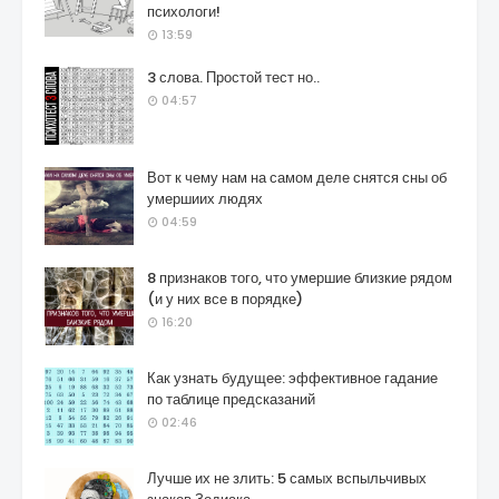
психологи!
13:59
3 слова. Простой тест но..
04:57
Вот к чему нам на самом деле снятся сны об
умершиих людях
04:59
8 признаков того, что умершие близкие рядом
(и у них все в порядке)
16:20
Как узнать будущее: эффективное гадание
по таблице предсказаний
02:46
Лучше их не злить: 5 самых вспыльчивых