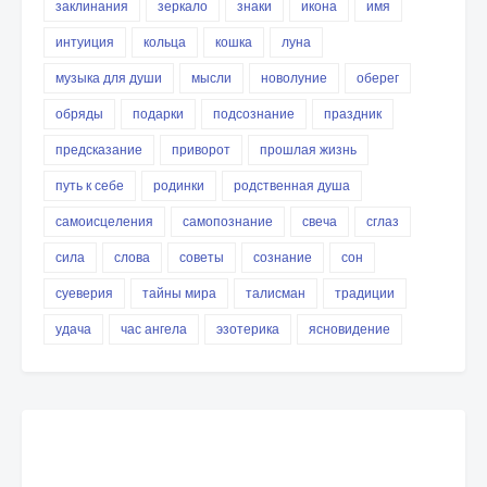
заклинания
зеркало
знаки
икона
имя
интуиция
кольца
кошка
луна
музыка для души
мысли
новолуние
оберег
обряды
подарки
подсознание
праздник
предсказание
приворот
прошлая жизнь
путь к себе
родинки
родственная душа
самоисцеления
самопознание
свеча
сглаз
сила
слова
советы
сознание
сон
суеверия
тайны мира
талисман
традиции
удача
час ангела
эзотерика
ясновидение