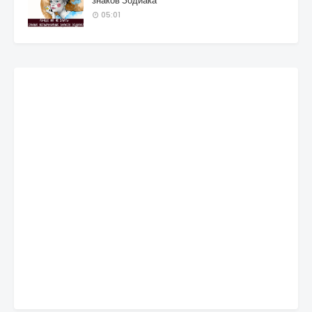
знаков Зодиака
05:01