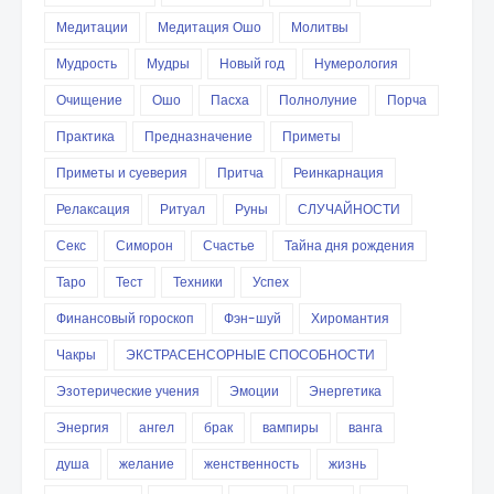
Медитации
Медитация Ошо
Молитвы
Мудрость
Мудры
Новый год
Нумерология
Очищение
Ошо
Пасха
Полнолуние
Порча
Практика
Предназначение
Приметы
Приметы и суеверия
Притча
Реинкарнация
Релаксация
Ритуал
Руны
СЛУЧАЙНОСТИ
Секс
Симорон
Счастье
Тайна дня рождения
Таро
Тест
Техники
Успех
Финансовый гороскоп
Фэн-шуй
Хиромантия
Чакры
ЭКСТРАСЕНСОРНЫЕ СПОСОБНОСТИ
Эзотерические учения
Эмоции
Энергетика
Энергия
ангел
брак
вампиры
ванга
душа
желание
женственность
жизнь