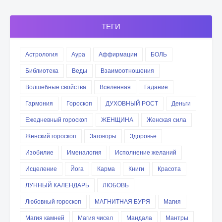
ТЕГИ
Астрология
Аура
Аффирмации
БОЛЬ
Библиотека
Веды
Взаимоотношения
Волшебные свойства
Вселенная
Гадание
Гармония
Гороскоп
ДУХОВНЫЙ РОСТ
Деньги
Ежедневный гороскоп
ЖЕНЩИНА
Женская сила
Женский гороскоп
Заговоры
Здоровье
Изобилие
Именалогия
Исполнение желаний
Исцеление
Йога
Карма
Книги
Красота
ЛУННЫЙ КАЛЕНДАРЬ
ЛЮБОВЬ
Любовный гороскоп
МАГНИТНАЯ БУРЯ
Магия
Магия камней
Магия чисел
Мандала
Мантры