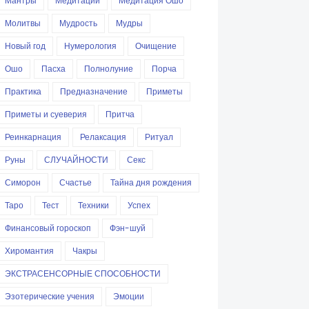
Мантры
Медитации
Медитация Ошо
Молитвы
Мудрость
Мудры
Новый год
Нумерология
Очищение
Ошо
Пасха
Полнолуние
Порча
Практика
Предназначение
Приметы
Приметы и суеверия
Притча
Реинкарнация
Релаксация
Ритуал
Руны
СЛУЧАЙНОСТИ
Секс
Симорон
Счастье
Тайна дня рождения
Таро
Тест
Техники
Успех
Финансовый гороскоп
Фэн-шуй
Хиромантия
Чакры
ЭКСТРАСЕНСОРНЫЕ СПОСОБНОСТИ
Эзотерические учения
Эмоции