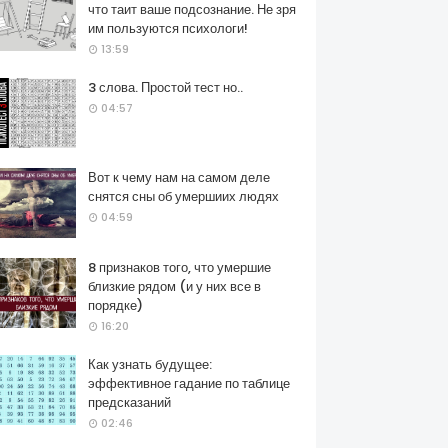
что таит ваше подсознание. Не зря
им пользуются психологи!
13:59
3 слова. Простой тест но..
04:57
Вот к чему нам на самом деле
снятся сны об умершиих людях
04:59
8 признаков того, что умершие
близкие рядом (и у них все в
порядке)
16:20
Как узнать будущее:
эффективное гадание по таблице
предсказаний
02:46