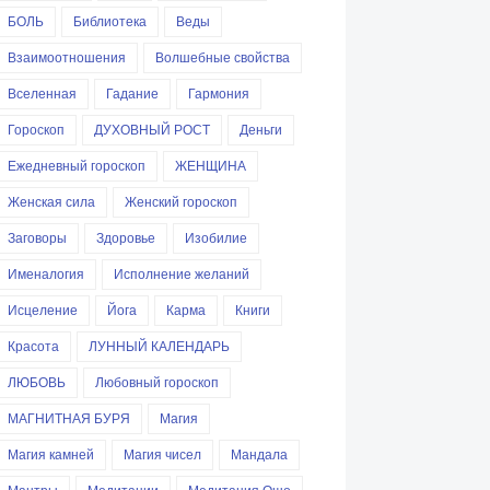
БОЛЬ
Библиотека
Веды
Взаимоотношения
Волшебные свойства
Вселенная
Гадание
Гармония
Гороскоп
ДУХОВНЫЙ РОСТ
Деньги
Ежедневный гороскоп
ЖЕНЩИНА
Женская сила
Женский гороскоп
Заговоры
Здоровье
Изобилие
Именалогия
Исполнение желаний
Исцеление
Йога
Карма
Книги
Красота
ЛУННЫЙ КАЛЕНДАРЬ
ЛЮБОВЬ
Любовный гороскоп
МАГНИТНАЯ БУРЯ
Магия
Магия камней
Магия чисел
Мандала