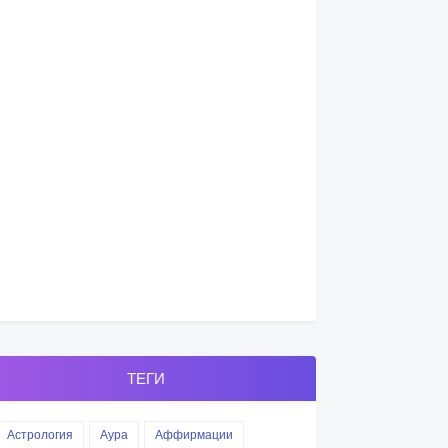
ТЕГИ
Астрология
Аура
Аффирмации