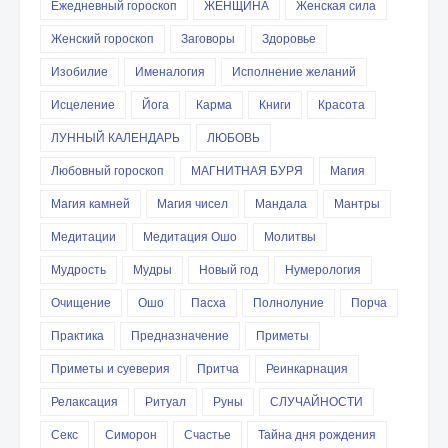
Ежедневный гороскоп
ЖЕНЩИНА
Женская сила
Женский гороскоп
Заговоры
Здоровье
Изобилие
Именалогия
Исполнение желаний
Исцеление
Йога
Карма
Книги
Красота
ЛУННЫЙ КАЛЕНДАРЬ
ЛЮБОВЬ
Любовный гороскоп
МАГНИТНАЯ БУРЯ
Магия
Магия камней
Магия чисел
Мандала
Мантры
Медитации
Медитация Ошо
Молитвы
Мудрость
Мудры
Новый год
Нумерология
Очищение
Ошо
Пасха
Полнолуние
Порча
Практика
Предназначение
Приметы
Приметы и суеверия
Притча
Реинкарнация
Релаксация
Ритуал
Руны
СЛУЧАЙНОСТИ
Секс
Симорон
Счастье
Тайна дня рождения