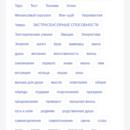
Таро
Тест
Техники
Успех
Финансовый гороскоп
Фэн-шуй
Хиромантия
Чакры
ЭКСТРАСЕНСОРНЫЕ СПОСОБНОСТИ
Эзотерические учения
Эмоции
Энергетика
Энергия
ангел
брак
вампиры
ванга
душа
желание
женственность
жизнь
заклинания
зеркало
знаки
икона
имя
интуиция
кольца
кошка
луна
музыка для души
мысли
новолуние
оберег
обряды
подарки
подсознание
праздник
предсказание
приворот
прошлая жизнь
путь к себе
родинки
родственная душа
самоисцеления
самопознание
свеча
сглаз