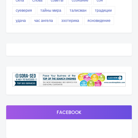
сила
слова
советы
сознание
сон
суеверия
тайны мира
талисман
традиции
удача
час ангела
эзотерика
ясновидение
FACEBOOK