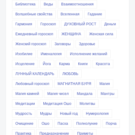
Библиотека
Веды
Взаимоотношения
Волшебные свойства
Вселенная
Гадание
Гармония
Гороскоп
ДУХОВНЫЙ РОСТ
Деньги
Ежедневный гороскоп
ЖЕНЩИНА
Женская сила
Женский гороскоп
Заговоры
Здоровье
Изобилие
Именалогия
Исполнение желаний
Исцеление
Йога
Карма
Книги
Красота
ЛУННЫЙ КАЛЕНДАРЬ
ЛЮБОВЬ
Любовный гороскоп
МАГНИТНАЯ БУРЯ
Магия
Магия камней
Магия чисел
Мандала
Мантры
Медитации
Медитация Ошо
Молитвы
Мудрость
Мудры
Новый год
Нумерология
Очищение
Ошо
Пасха
Полнолуние
Порча
Практика
Предназначение
Приметы