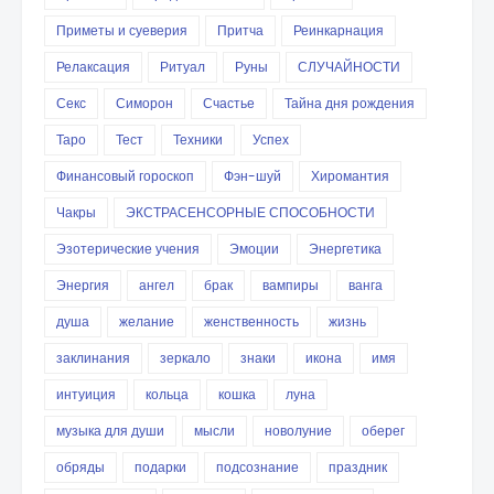
Приметы и суеверия
Притча
Реинкарнация
Релаксация
Ритуал
Руны
СЛУЧАЙНОСТИ
Секс
Симорон
Счастье
Тайна дня рождения
Таро
Тест
Техники
Успех
Финансовый гороскоп
Фэн-шуй
Хиромантия
Чакры
ЭКСТРАСЕНСОРНЫЕ СПОСОБНОСТИ
Эзотерические учения
Эмоции
Энергетика
Энергия
ангел
брак
вампиры
ванга
душа
желание
женственность
жизнь
заклинания
зеркало
знаки
икона
имя
интуиция
кольца
кошка
луна
музыка для души
мысли
новолуние
оберег
обряды
подарки
подсознание
праздник