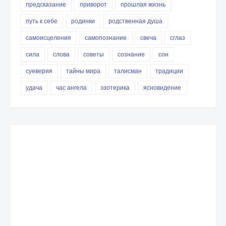
предсказание
приворот
прошлая жизнь
путь к себе
родинки
родственная душа
самоисцеления
самопознание
свеча
сглаз
сила
слова
советы
сознание
сон
суеверия
тайны мира
талисман
традиции
удача
час ангела
эзотерика
ясновидение