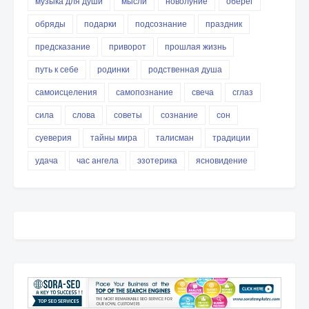
музыка для души
мысли
новолуние
оберег
обряды
подарки
подсознание
праздник
предсказание
приворот
прошлая жизнь
путь к себе
родинки
родственная душа
самоисцеления
самопознание
свеча
сглаз
сила
слова
советы
сознание
сон
суеверия
тайны мира
талисман
традиции
удача
час ангела
эзотерика
ясновидение