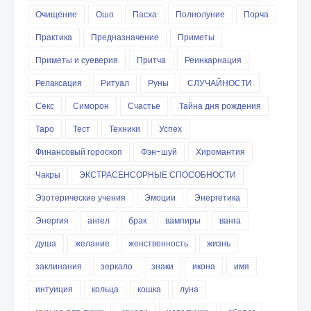
Очищение
Ошо
Пасха
Полнолуние
Порча
Практика
Предназначение
Приметы
Приметы и суеверия
Притча
Реинкарнация
Релаксация
Ритуал
Руны
СЛУЧАЙНОСТИ
Секс
Симорон
Счастье
Тайна дня рождения
Таро
Тест
Техники
Успех
Финансовый гороскоп
Фэн-шуй
Хиромантия
Чакры
ЭКСТРАСЕНСОРНЫЕ СПОСОБНОСТИ
Эзотерические учения
Эмоции
Энергетика
Энергия
ангел
брак
вампиры
ванга
душа
желание
женственность
жизнь
заклинания
зеркало
знаки
икона
имя
интуиция
кольца
кошка
луна