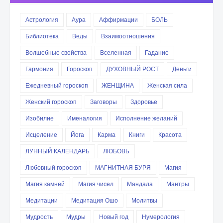
Астрология
Аура
Аффирмации
БОЛЬ
Библиотека
Веды
Взаимоотношения
Волшебные свойства
Вселенная
Гадание
Гармония
Гороскоп
ДУХОВНЫЙ РОСТ
Деньги
Ежедневный гороскоп
ЖЕНЩИНА
Женская сила
Женский гороскоп
Заговоры
Здоровье
Изобилие
Именалогия
Исполнение желаний
Исцеление
Йога
Карма
Книги
Красота
ЛУННЫЙ КАЛЕНДАРЬ
ЛЮБОВЬ
Любовный гороскоп
МАГНИТНАЯ БУРЯ
Магия
Магия камней
Магия чисел
Мандала
Мантры
Медитации
Медитация Ошо
Молитвы
Мудрость
Мудры
Новый год
Нумерология