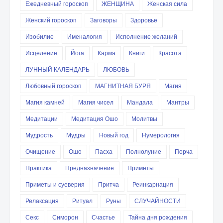
Ежедневный гороскоп
ЖЕНЩИНА
Женская сила
Женский гороскоп
Заговоры
Здоровье
Изобилие
Именалогия
Исполнение желаний
Исцеление
Йога
Карма
Книги
Красота
ЛУННЫЙ КАЛЕНДАРЬ
ЛЮБОВЬ
Любовный гороскоп
МАГНИТНАЯ БУРЯ
Магия
Магия камней
Магия чисел
Мандала
Мантры
Медитации
Медитация Ошо
Молитвы
Мудрость
Мудры
Новый год
Нумерология
Очищение
Ошо
Пасха
Полнолуние
Порча
Практика
Предназначение
Приметы
Приметы и суеверия
Притча
Реинкарнация
Релаксация
Ритуал
Руны
СЛУЧАЙНОСТИ
Секс
Симорон
Счастье
Тайна дня рождения