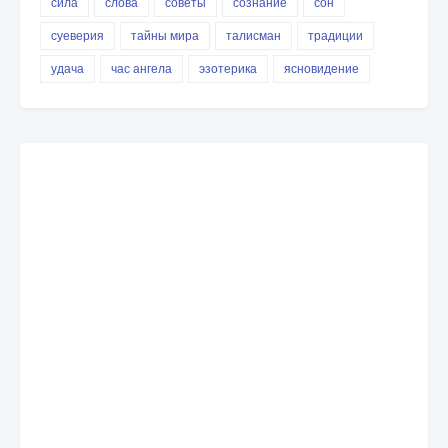
сила
слова
советы
сознание
сон
суеверия
тайны мира
талисман
традиции
удача
час ангела
эзотерика
ясновидение