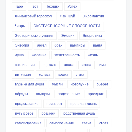
Таро
Тест
Техники
Успех
Финансовый гороскоп
Фэн-шуй
Хиромантия
Чакры
ЭКСТРАСЕНСОРНЫЕ СПОСОБНОСТИ
Эзотерические учения
Эмоции
Энергетика
Энергия
ангел
брак
вампиры
ванга
душа
желание
женственность
жизнь
заклинания
зеркало
знаки
икона
имя
интуиция
кольца
кошка
луна
музыка для души
мысли
новолуние
оберег
обряды
подарки
подсознание
праздник
предсказание
приворот
прошлая жизнь
путь к себе
родинки
родственная душа
самоисцеления
самопознание
свеча
сглаз