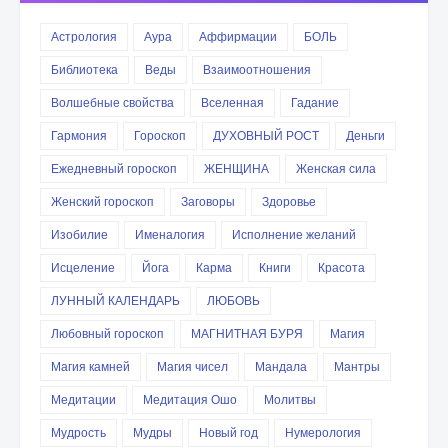
Астрология
Аура
Аффирмации
БОЛЬ
Библиотека
Веды
Взаимоотношения
Волшебные свойства
Вселенная
Гадание
Гармония
Гороскоп
ДУХОВНЫЙ РОСТ
Деньги
Ежедневный гороскоп
ЖЕНЩИНА
Женская сила
Женский гороскоп
Заговоры
Здоровье
Изобилие
Именалогия
Исполнение желаний
Исцеление
Йога
Карма
Книги
Красота
ЛУННЫЙ КАЛЕНДАРЬ
ЛЮБОВЬ
Любовный гороскоп
МАГНИТНАЯ БУРЯ
Магия
Магия камней
Магия чисел
Мандала
Мантры
Медитации
Медитация Ошо
Молитвы
Мудрость
Мудры
Новый год
Нумерология