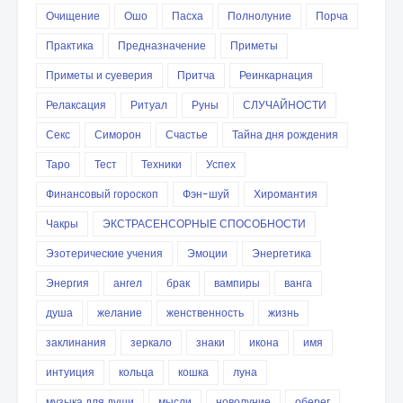
Очищение
Ошо
Пасха
Полнолуние
Порча
Практика
Предназначение
Приметы
Приметы и суеверия
Притча
Реинкарнация
Релаксация
Ритуал
Руны
СЛУЧАЙНОСТИ
Секс
Симорон
Счастье
Тайна дня рождения
Таро
Тест
Техники
Успех
Финансовый гороскоп
Фэн-шуй
Хиромантия
Чакры
ЭКСТРАСЕНСОРНЫЕ СПОСОБНОСТИ
Эзотерические учения
Эмоции
Энергетика
Энергия
ангел
брак
вампиры
ванга
душа
желание
женственность
жизнь
заклинания
зеркало
знаки
икона
имя
интуиция
кольца
кошка
луна
музыка для души
мысли
новолуние
оберег