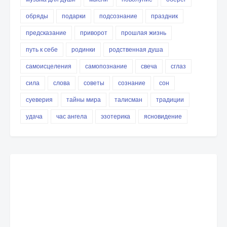
обряды
подарки
подсознание
праздник
предсказание
приворот
прошлая жизнь
путь к себе
родинки
родственная душа
самоисцеления
самопознание
свеча
сглаз
сила
слова
советы
сознание
сон
суеверия
тайны мира
талисман
традиции
удача
час ангела
эзотерика
ясновидение