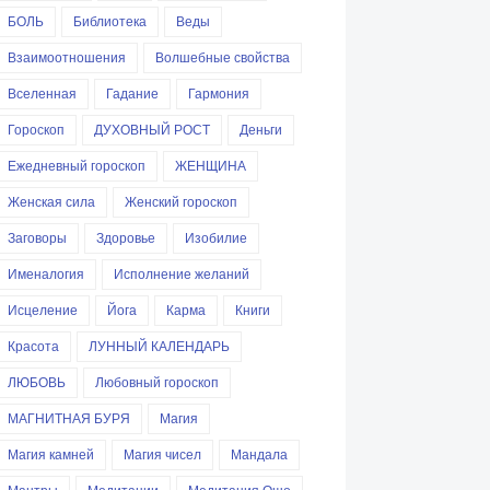
БОЛЬ
Библиотека
Веды
Взаимоотношения
Волшебные свойства
Вселенная
Гадание
Гармония
Гороскоп
ДУХОВНЫЙ РОСТ
Деньги
Ежедневный гороскоп
ЖЕНЩИНА
Женская сила
Женский гороскоп
Заговоры
Здоровье
Изобилие
Именалогия
Исполнение желаний
Исцеление
Йога
Карма
Книги
Красота
ЛУННЫЙ КАЛЕНДАРЬ
ЛЮБОВЬ
Любовный гороскоп
МАГНИТНАЯ БУРЯ
Магия
Магия камней
Магия чисел
Мандала