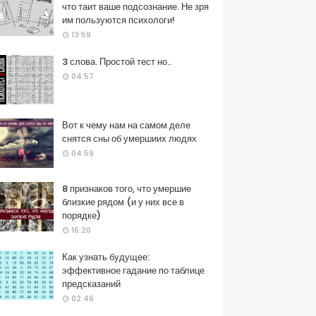
что таит ваше подсознание. Не зря
им пользуются психологи!
13:59
3 слова. Простой тест но..
04:57
Вот к чему нам на самом деле
снятся сны об умершиих людях
04:59
8 признаков того, что умершие
близкие рядом (и у них все в
порядке)
16:20
Как узнать будущее:
эффективное гадание по таблице
предсказаний
02:46