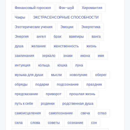
Финансовый гороскоп
Фэн-шуй
Хиромантия
Чакры
ЭКСТРАСЕНСОРНЫЕ СПОСОБНОСТИ
Эзотерические учения
Эмоции
Энергетика
Энергия
ангел
брак
вампиры
ванга
душа
желание
женственность
жизнь
заклинания
зеркало
знаки
икона
имя
интуиция
кольца
кошка
луна
музыка для души
мысли
новолуние
оберег
обряды
подарки
подсознание
праздник
предсказание
приворот
прошлая жизнь
путь к себе
родинки
родственная душа
самоисцеления
самопознание
свеча
сглаз
сила
слова
советы
сознание
сон