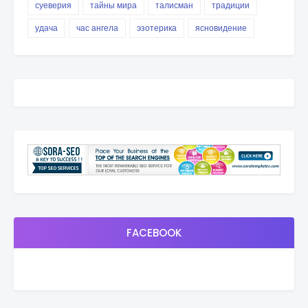
суеверия
тайны мира
талисман
традиции
удача
час ангела
эзотерика
ясновидение
FACEBOOK