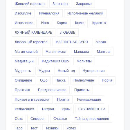
Женский гороскоп
Заговоры
Здоровье
Изобилие
Именалогия
Исполнение желаний
Исцеление
Йога
Карма
Книги
Красота
ЛУННЫЙ КАЛЕНДАРЬ
ЛЮБОВЬ
Любовный гороскоп
МАГНИТНАЯ БУРЯ
Магия
Магия камней
Магия чисел
Мандала
Мантры
Медитации
Медитация Ошо
Молитвы
Мудрость
Мудры
Новый год
Нумерология
Очищение
Ошо
Пасха
Полнолуние
Порча
Практика
Предназначение
Приметы
Приметы и суеверия
Притча
Реинкарнация
Релаксация
Ритуал
Руны
СЛУЧАЙНОСТИ
Секс
Симорон
Счастье
Тайна дня рождения
Таро
Тест
Техники
Успех