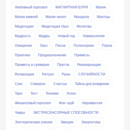
Любовный гороскоп
МАГНИТНАЯ БУРЯ
Магия
Магия камней
Магия чисел
Мандала
Мантры
Медитации
Медитация Ошо
Молитвы
Мудрость
Мудры
Новый год
Нумерология
Очищение
Ошо
Пасха
Полнолуние
Порча
Практика
Предназначение
Приметы
Приметы и суеверия
Притча
Реинкарнация
Релаксация
Ритуал
Руны
СЛУЧАЙНОСТИ
Секс
Симорон
Счастье
Тайна дня рождения
Таро
Тест
Техники
Успех
Финансовый гороскоп
Фэн-шуй
Хиромантия
Чакры
ЭКСТРАСЕНСОРНЫЕ СПОСОБНОСТИ
Эзотерические учения
Эмоции
Энергетика