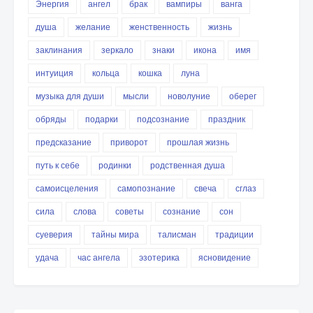
Энергия
ангел
брак
вампиры
ванга
душа
желание
женственность
жизнь
заклинания
зеркало
знаки
икона
имя
интуиция
кольца
кошка
луна
музыка для души
мысли
новолуние
оберег
обряды
подарки
подсознание
праздник
предсказание
приворот
прошлая жизнь
путь к себе
родинки
родственная душа
самоисцеления
самопознание
свеча
сглаз
сила
слова
советы
сознание
сон
суеверия
тайны мира
талисман
традиции
удача
час ангела
эзотерика
ясновидение