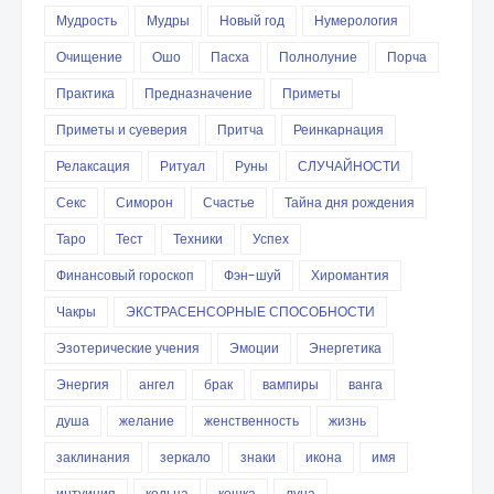
Мудрость
Мудры
Новый год
Нумерология
Очищение
Ошо
Пасха
Полнолуние
Порча
Практика
Предназначение
Приметы
Приметы и суеверия
Притча
Реинкарнация
Релаксация
Ритуал
Руны
СЛУЧАЙНОСТИ
Секс
Симорон
Счастье
Тайна дня рождения
Таро
Тест
Техники
Успех
Финансовый гороскоп
Фэн-шуй
Хиромантия
Чакры
ЭКСТРАСЕНСОРНЫЕ СПОСОБНОСТИ
Эзотерические учения
Эмоции
Энергетика
Энергия
ангел
брак
вампиры
ванга
душа
желание
женственность
жизнь
заклинания
зеркало
знаки
икона
имя
интуиция
кольца
кошка
луна