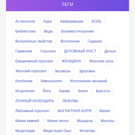
ТЕГИ
Астрология
Аура
Аффирмации
БОЛЬ
Библиотека
Веды
Взаимоотношения
Волшебные свойства
Вселенная
Гадание
Гармония
Гороскоп
ДУХОВНЫЙ РОСТ
Деньги
Ежедневный гороскоп
ЖЕНЩИНА
Женская сила
Женский гороскоп
Заговоры
Здоровье
Изобилие
Именалогия
Исполнение желаний
Исцеление
Йога
Карма
Книги
Красота
ЛУННЫЙ КАЛЕНДАРЬ
ЛЮБОВЬ
Любовный гороскоп
МАГНИТНАЯ БУРЯ
Магия
Магия камней
Магия чисел
Мандала
Мантры
Медитации
Медитация Ошо
Молитвы