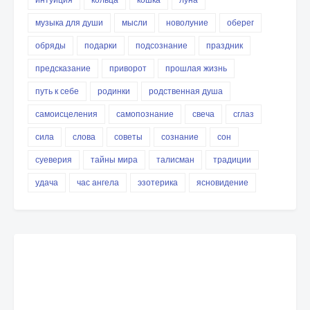
музыка для души
мысли
новолуние
оберег
обряды
подарки
подсознание
праздник
предсказание
приворот
прошлая жизнь
путь к себе
родинки
родственная душа
самоисцеления
самопознание
свеча
сглаз
сила
слова
советы
сознание
сон
суеверия
тайны мира
талисман
традиции
удача
час ангела
эзотерика
ясновидение