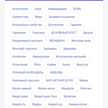
Астрология
Аура
Аффирмации
БОЛЬ
Библиотека
Веды
Взаимоотношения
Волшебные свойства
Вселенная
Гадание
Гармония
Гороскоп
ДУХОВНЫЙ РОСТ
Деньги
Ежедневный гороскоп
ЖЕНЩИНА
Женская сила
Женский гороскоп
Заговоры
Здоровье
Изобилие
Именалогия
Исполнение желаний
Исцеление
Йога
Карма
Книги
Красота
ЛУННЫЙ КАЛЕНДАРЬ
ЛЮБОВЬ
Любовный гороскоп
МАГНИТНАЯ БУРЯ
Магия
Магия камней
Магия чисел
Мандала
Мантры
Медитации
Медитация Ошо
Молитвы
Мудрость
Мудры
Новый год
Нумерология