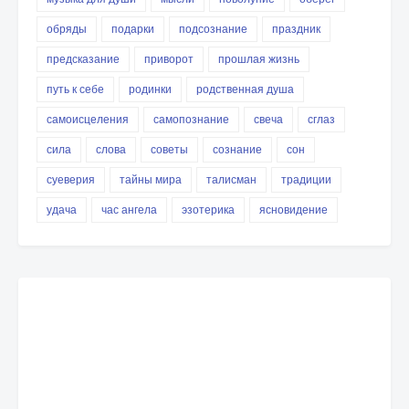
обряды
подарки
подсознание
праздник
предсказание
приворот
прошлая жизнь
путь к себе
родинки
родственная душа
самоисцеления
самопознание
свеча
сглаз
сила
слова
советы
сознание
сон
суеверия
тайны мира
талисман
традиции
удача
час ангела
эзотерика
ясновидение