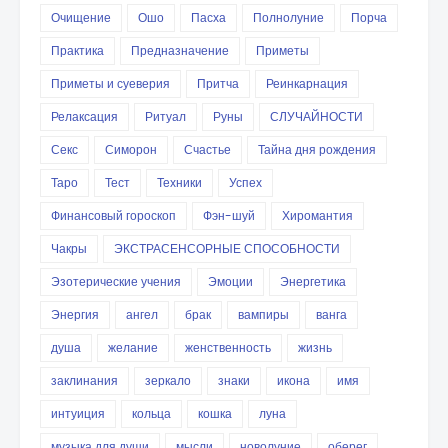
Очищение
Ошо
Пасха
Полнолуние
Порча
Практика
Предназначение
Приметы
Приметы и суеверия
Притча
Реинкарнация
Релаксация
Ритуал
Руны
СЛУЧАЙНОСТИ
Секс
Симорон
Счастье
Тайна дня рождения
Таро
Тест
Техники
Успех
Финансовый гороскоп
Фэн-шуй
Хиромантия
Чакры
ЭКСТРАСЕНСОРНЫЕ СПОСОБНОСТИ
Эзотерические учения
Эмоции
Энергетика
Энергия
ангел
брак
вампиры
ванга
душа
желание
женственность
жизнь
заклинания
зеркало
знаки
икона
имя
интуиция
кольца
кошка
луна
музыка для души
мысли
новолуние
оберег