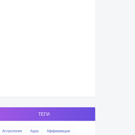
ТЕГИ
Астрология
Аура
Аффирмации