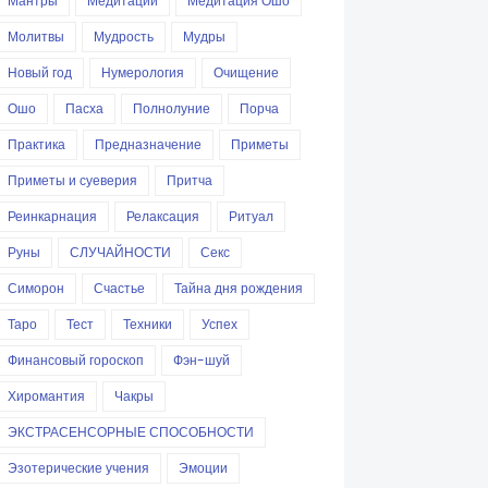
Мантры
Медитации
Медитация Ошо
Молитвы
Мудрость
Мудры
Новый год
Нумерология
Очищение
Ошо
Пасха
Полнолуние
Порча
Практика
Предназначение
Приметы
Приметы и суеверия
Притча
Реинкарнация
Релаксация
Ритуал
Руны
СЛУЧАЙНОСТИ
Секс
Симорон
Счастье
Тайна дня рождения
Таро
Тест
Техники
Успех
Финансовый гороскоп
Фэн-шуй
Хиромантия
Чакры
ЭКСТРАСЕНСОРНЫЕ СПОСОБНОСТИ
Эзотерические учения
Эмоции