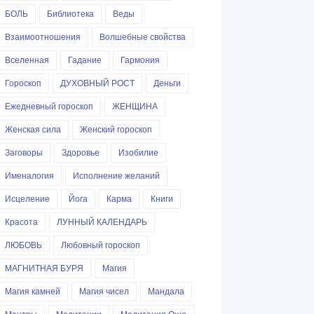
БОЛЬ
Библиотека
Веды
Взаимоотношения
Волшебные свойства
Вселенная
Гадание
Гармония
Гороскоп
ДУХОВНЫЙ РОСТ
Деньги
Ежедневный гороскоп
ЖЕНЩИНА
Женская сила
Женский гороскоп
Заговоры
Здоровье
Изобилие
Именалогия
Исполнение желаний
Исцеление
Йога
Карма
Книги
Красота
ЛУННЫЙ КАЛЕНДАРЬ
ЛЮБОВЬ
Любовный гороскоп
МАГНИТНАЯ БУРЯ
Магия
Магия камней
Магия чисел
Мандала