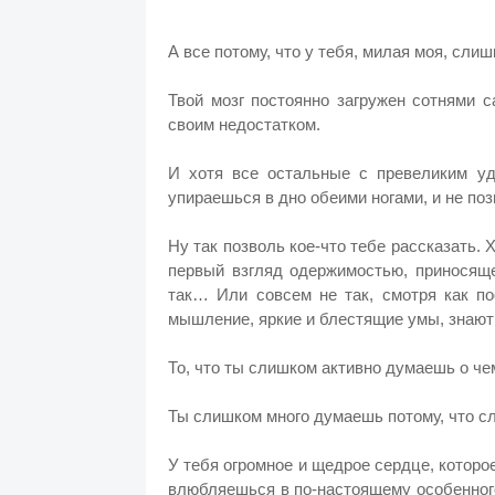
А все потому, что у тебя, милая моя, сл
Твой мозг постоянно загружен сотнями 
своим недостатком.
И хотя все остальные с превеликим уд
упираешься в дно обеими ногами, и не по
Ну так позволь кое-что тебе рассказать.
первый взгляд одержимостью, приносяще
так… Или совсем не так, смотря как по
мышление, яркие и блестящие умы, знают 
То, что ты слишком активно думаешь о чем-
Ты слишком много думаешь потому, что 
У тебя огромное и щедрое сердце, которо
влюбляешься в по-настоящему особенного 