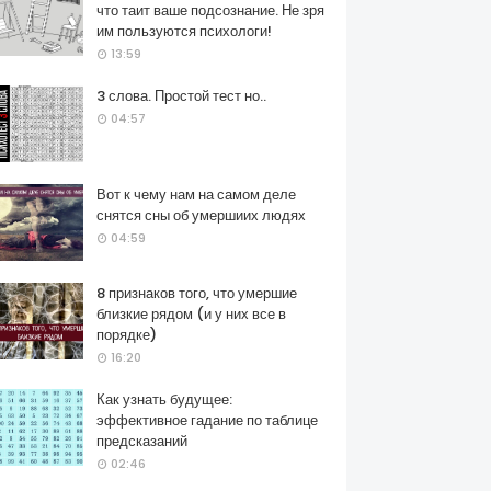
что таит ваше подсознание. Не зря
им пользуются психологи!
13:59
3 слова. Простой тест но..
04:57
Вот к чему нам на самом деле
снятся сны об умершиих людях
04:59
8 признаков того, что умершие
близкие рядом (и у них все в
порядке)
16:20
Как узнать будущее:
эффективное гадание по таблице
предсказаний
02:46