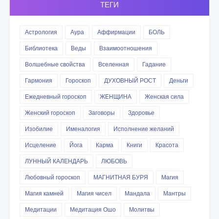
ТЕГИ
Астрология
Аура
Аффирмации
БОЛЬ
Библиотека
Веды
Взаимоотношения
Волшебные свойства
Вселенная
Гадание
Гармония
Гороскоп
ДУХОВНЫЙ РОСТ
Деньги
Ежедневный гороскоп
ЖЕНЩИНА
Женская сила
Женский гороскоп
Заговоры
Здоровье
Изобилие
Именалогия
Исполнение желаний
Исцеление
Йога
Карма
Книги
Красота
ЛУННЫЙ КАЛЕНДАРЬ
ЛЮБОВЬ
Любовный гороскоп
МАГНИТНАЯ БУРЯ
Магия
Магия камней
Магия чисел
Мандала
Мантры
Медитации
Медитация Ошо
Молитвы