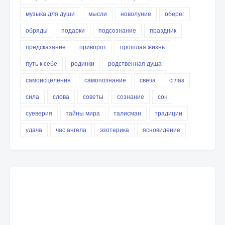
музыка для души
мысли
новолуние
оберег
обряды
подарки
подсознание
праздник
предсказание
приворот
прошлая жизнь
путь к себе
родинки
родственная душа
самоисцеления
самопознание
свеча
сглаз
сила
слова
советы
сознание
сон
суеверия
тайны мира
талисман
традиции
удача
час ангела
эзотерика
ясновидение