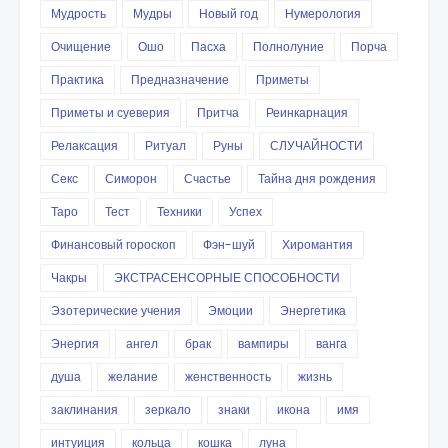
Мудрость
Мудры
Новый год
Нумерология
Очищение
Ошо
Пасха
Полнолуние
Порча
Практика
Предназначение
Приметы
Приметы и суеверия
Притча
Реинкарнация
Релаксация
Ритуал
Руны
СЛУЧАЙНОСТИ
Секс
Симорон
Счастье
Тайна дня рождения
Таро
Тест
Техники
Успех
Финансовый гороскоп
Фэн-шуй
Хиромантия
Чакры
ЭКСТРАСЕНСОРНЫЕ СПОСОБНОСТИ
Эзотерические учения
Эмоции
Энергетика
Энергия
ангел
брак
вампиры
ванга
душа
желание
женственность
жизнь
заклинания
зеркало
знаки
икона
имя
интуиция
кольца
кошка
луна