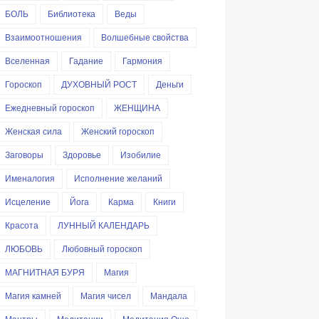
БОЛЬ
Библиотека
Веды
Взаимоотношения
Волшебные свойства
Вселенная
Гадание
Гармония
Гороскоп
ДУХОВНЫЙ РОСТ
Деньги
Ежедневный гороскоп
ЖЕНЩИНА
Женская сила
Женский гороскоп
Заговоры
Здоровье
Изобилие
Именалогия
Исполнение желаний
Исцеление
Йога
Карма
Книги
Красота
ЛУННЫЙ КАЛЕНДАРЬ
ЛЮБОВЬ
Любовный гороскоп
МАГНИТНАЯ БУРЯ
Магия
Магия камней
Магия чисел
Мандала