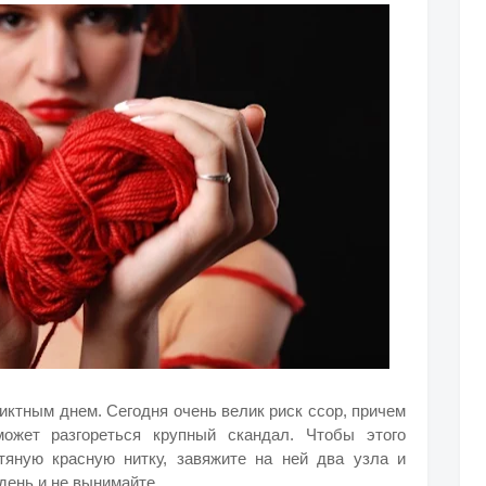
иктным днем. Сегодня очень велик риск ссор, причем
может разгореться крупный скандал. Чтобы этого
тяную красную нитку, завяжите на ней два узла и
день и не вынимайте.