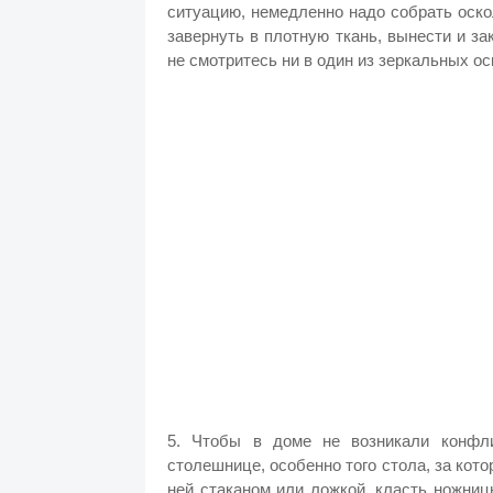
ситуацию, немедленно надо собрать оскол
завернуть в плотную ткань, вынести и з
не смотритесь ни в один из зеркальных о
5. Чтобы в доме не возникали конфли
столешнице, особенно того стола, за кот
ней стаканом или ложкой, класть ножни