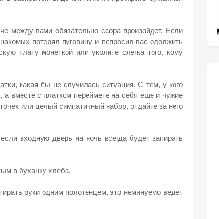
аче между вами обязательно ссора произойдет. Если
 знакомых потерял пуговицу и попросил вас одолжить
скую плату монеткой или уколите слегка того, кому
атки, какая бы не случилась ситуация. С тем, у кого
, а вместе с платком переймете на себя еще и чужие
аточек или целый симпатичный набор, отдайте за него
 если входную дверь на ночь всегда будет запирать
утым в буханку хлеба.
тирать руки одним полотенцем, это неминуемо ведет