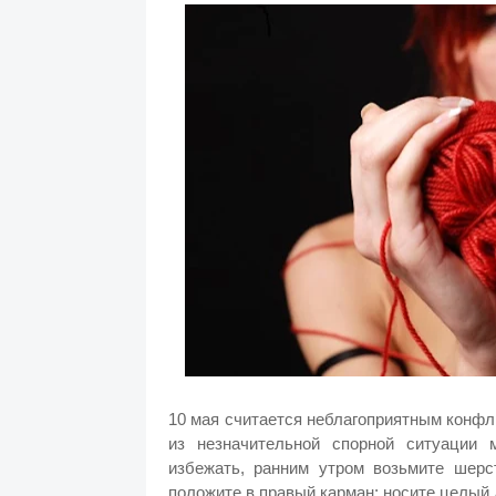
10 мая считается неблагоприятным конфл
из незначительной спорной ситуации 
избежать, ранним утром возьмите шерс
положите в правый карман; носите целый 