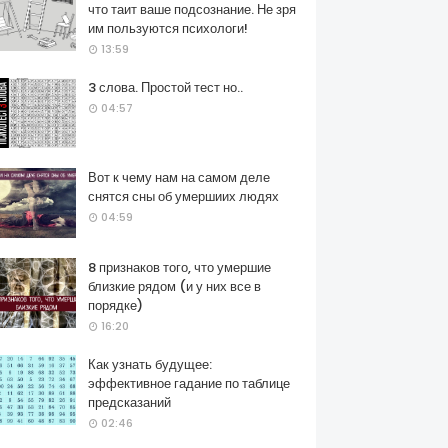
что таит ваше подсознание. Не зря
им пользуются психологи!
13:59
3 слова. Простой тест но..
04:57
Вот к чему нам на самом деле
снятся сны об умершиих людях
04:59
8 признаков того, что умершие
близкие рядом (и у них все в
порядке)
16:20
Как узнать будущее:
эффективное гадание по таблице
предсказаний
02:46