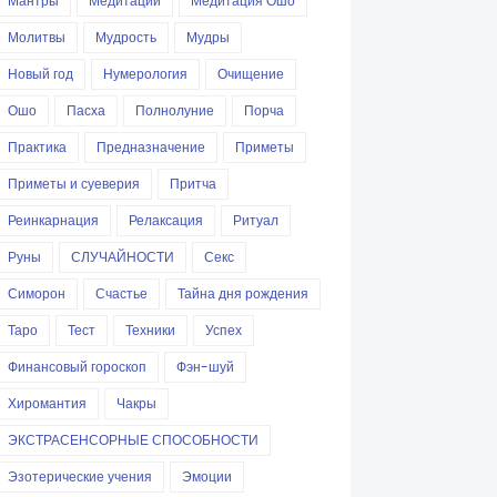
Мантры
Медитации
Медитация Ошо
Молитвы
Мудрость
Мудры
Новый год
Нумерология
Очищение
Ошо
Пасха
Полнолуние
Порча
Практика
Предназначение
Приметы
Приметы и суеверия
Притча
Реинкарнация
Релаксация
Ритуал
Руны
СЛУЧАЙНОСТИ
Секс
Симорон
Счастье
Тайна дня рождения
Таро
Тест
Техники
Успех
Финансовый гороскоп
Фэн-шуй
Хиромантия
Чакры
ЭКСТРАСЕНСОРНЫЕ СПОСОБНОСТИ
Эзотерические учения
Эмоции