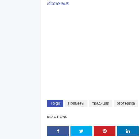
Источник
Tags
Приметы
традиции
эзотерика
REACTIONS