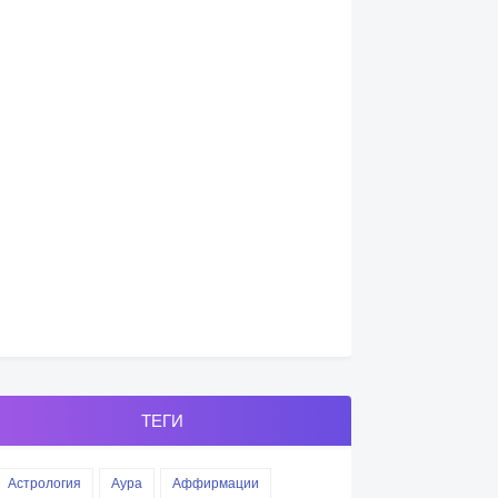
ТЕГИ
Астрология
Аура
Аффирмации