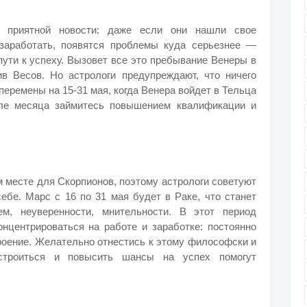
 приятной новости: даже если они нашли свое
 заработать, появятся проблемы куда серьезнее —
пути к успеху. Вызовет все это пребывание Венеры в
ив Весов. Но астрологи предупреждают, что ничего
 перемены на 15-31 мая, когда Венера войдет в Тельца
але месяца займитесь повышением квалификации и
 месте для Скорпионов, поэтому астрологи советуют
ебе. Марс с 16 по 31 мая будет в Раке, что станет
ем, неуверенности, мнительности. В этот период
нцентрироваться на работе и заработке: постоянно
роение. Желательно отнестись к этому философски и
астроиться и повысить шансы на успех помогут