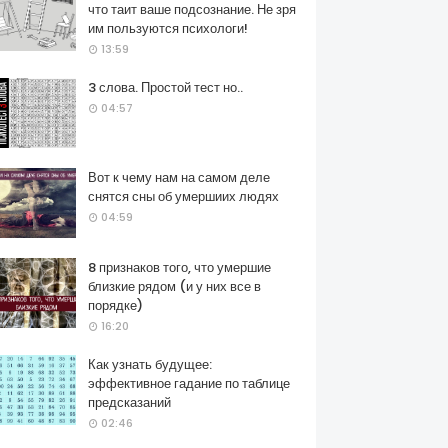
что таит ваше подсознание. Не зря
им пользуются психологи!
13:59
3 слова. Простой тест но..
04:57
Вот к чему нам на самом деле
снятся сны об умершиих людях
04:59
8 признаков того, что умершие
близкие рядом (и у них все в
порядке)
16:20
Как узнать будущее:
эффективное гадание по таблице
предсказаний
02:46