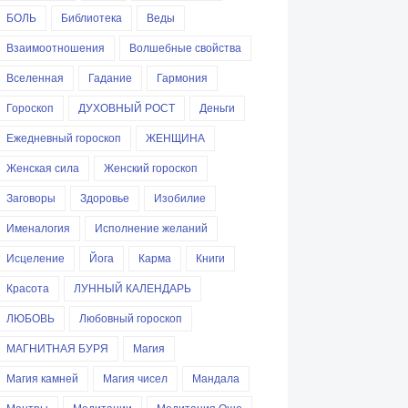
БОЛЬ
Библиотека
Веды
Взаимоотношения
Волшебные свойства
Вселенная
Гадание
Гармония
Гороскоп
ДУХОВНЫЙ РОСТ
Деньги
Ежедневный гороскоп
ЖЕНЩИНА
Женская сила
Женский гороскоп
Заговоры
Здоровье
Изобилие
Именалогия
Исполнение желаний
Исцеление
Йога
Карма
Книги
Красота
ЛУННЫЙ КАЛЕНДАРЬ
ЛЮБОВЬ
Любовный гороскоп
МАГНИТНАЯ БУРЯ
Магия
Магия камней
Магия чисел
Мандала