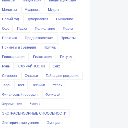
Мантры
Медитации
Медитация Ошо
Молитвы
Мудрость
Мудры
Новый год
Нумерология
Очищение
Ошо
Пасха
Полнолуние
Порча
Практика
Предназначение
Приметы
Приметы и суеверия
Притча
Реинкарнация
Релаксация
Ритуал
Руны
СЛУЧАЙНОСТИ
Секс
Симорон
Счастье
Тайна дня рождения
Таро
Тест
Техники
Успех
Финансовый гороскоп
Фэн-шуй
Хиромантия
Чакры
ЭКСТРАСЕНСОРНЫЕ СПОСОБНОСТИ
Эзотерические учения
Эмоции