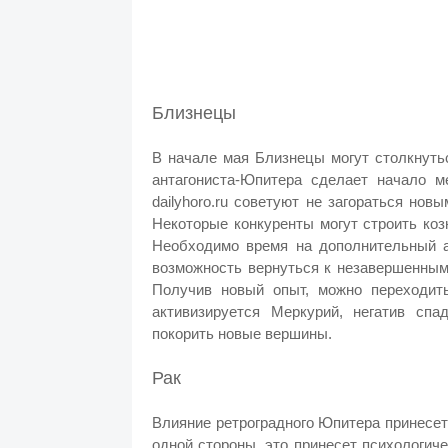
Близнецы
В начале мая Близнецы могут столкнуть
антагониста-Юпитера сделает начало м
dailyhoro.ru советуют не загораться но
Некоторые конкуренты могут строить коз
Необходимо время на дополнительный 
возможность вернуться к незавершенным
Получив новый опыт, можно переходит
активизируется Меркурий, негатив спа
покорить новые вершины.
Рак
Влияние ретроградного Юпитера принесет
одной стороны, это принесет психологиче