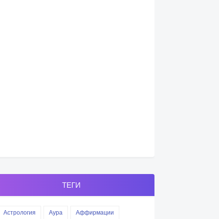
ТЕГИ
Астрология
Аура
Аффирмации