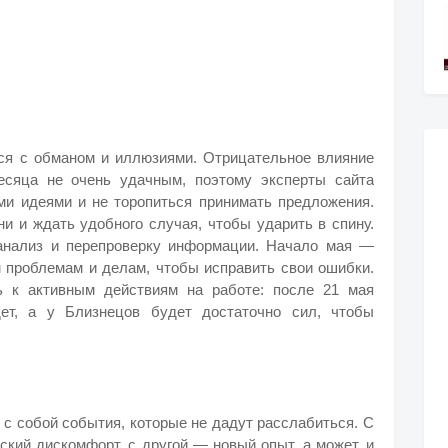
ся с обманом и иллюзиями. Отрицательное влияние
есяца не очень удачным, поэтому эксперты сайта
выми идеями и не торопиться принимать предложения.
ни и ждать удобного случая, чтобы ударить в спину.
анализ и перепроверку информации. Начало мая —
 проблемам и делам, чтобы исправить свои ошибки.
ь к активным действиям на работе: после 21 мая
дет, а у Близнецов будет достаточно сил, чтобы
 с собой события, которые не дадут расслабиться. С
ский дискомфорт, с другой — новый опыт, а может, и