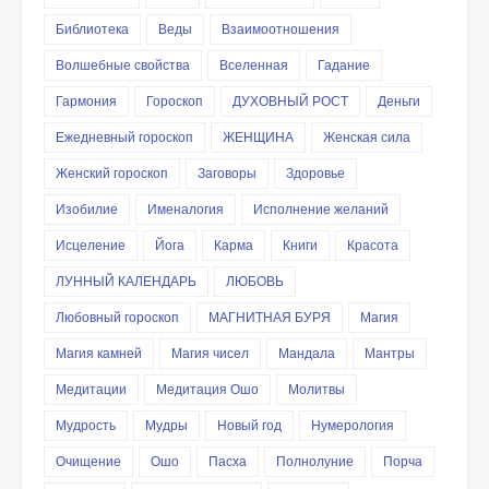
Библиотека
Веды
Взаимоотношения
Волшебные свойства
Вселенная
Гадание
Гармония
Гороскоп
ДУХОВНЫЙ РОСТ
Деньги
Ежедневный гороскоп
ЖЕНЩИНА
Женская сила
Женский гороскоп
Заговоры
Здоровье
Изобилие
Именалогия
Исполнение желаний
Исцеление
Йога
Карма
Книги
Красота
ЛУННЫЙ КАЛЕНДАРЬ
ЛЮБОВЬ
Любовный гороскоп
МАГНИТНАЯ БУРЯ
Магия
Магия камней
Магия чисел
Мандала
Мантры
Медитации
Медитация Ошо
Молитвы
Мудрость
Мудры
Новый год
Нумерология
Очищение
Ошо
Пасха
Полнолуние
Порча