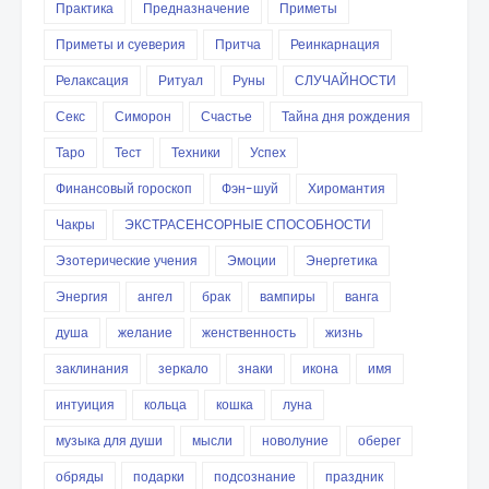
Практика
Предназначение
Приметы
Приметы и суеверия
Притча
Реинкарнация
Релаксация
Ритуал
Руны
СЛУЧАЙНОСТИ
Секс
Симорон
Счастье
Тайна дня рождения
Таро
Тест
Техники
Успех
Финансовый гороскоп
Фэн-шуй
Хиромантия
Чакры
ЭКСТРАСЕНСОРНЫЕ СПОСОБНОСТИ
Эзотерические учения
Эмоции
Энергетика
Энергия
ангел
брак
вампиры
ванга
душа
желание
женственность
жизнь
заклинания
зеркало
знаки
икона
имя
интуиция
кольца
кошка
луна
музыка для души
мысли
новолуние
оберег
обряды
подарки
подсознание
праздник