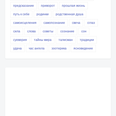
предсказание
приворот
прошлая жизнь
путь к себе
родинки
родственная душа
самоисцеления
самопознание
свеча
сглаз
сила
слова
советы
сознание
сон
суеверия
тайны мира
талисман
традиции
удача
час ангела
эзотерика
ясновидение