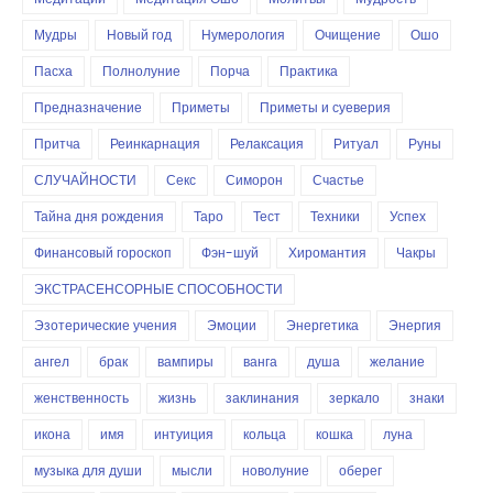
Мудры
Новый год
Нумерология
Очищение
Ошо
Пасха
Полнолуние
Порча
Практика
Предназначение
Приметы
Приметы и суеверия
Притча
Реинкарнация
Релаксация
Ритуал
Руны
СЛУЧАЙНОСТИ
Секс
Симорон
Счастье
Тайна дня рождения
Таро
Тест
Техники
Успех
Финансовый гороскоп
Фэн-шуй
Хиромантия
Чакры
ЭКСТРАСЕНСОРНЫЕ СПОСОБНОСТИ
Эзотерические учения
Эмоции
Энергетика
Энергия
ангел
брак
вампиры
ванга
душа
желание
женственность
жизнь
заклинания
зеркало
знаки
икона
имя
интуиция
кольца
кошка
луна
музыка для души
мысли
новолуние
оберег