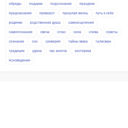
обряды
подарки
подсознание
праздник
предсказание
приворот
прошлая жизнь
путь к себе
родинки
родственная душа
самоисцеления
самопознание
свеча
сглаз
сила
слова
советы
сознание
сон
суеверия
тайны мира
талисман
традиции
удача
час ангела
эзотерика
ясновидение