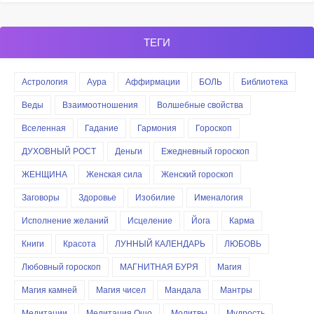
ТЕГИ
Астрология
Аура
Аффирмации
БОЛЬ
Библиотека
Веды
Взаимоотношения
Волшебные свойства
Вселенная
Гадание
Гармония
Гороскоп
ДУХОВНЫЙ РОСТ
Деньги
Ежедневный гороскоп
ЖЕНЩИНА
Женская сила
Женский гороскоп
Заговоры
Здоровье
Изобилие
Именалогия
Исполнение желаний
Исцеление
Йога
Карма
Книги
Красота
ЛУННЫЙ КАЛЕНДАРЬ
ЛЮБОВЬ
Любовный гороскоп
МАГНИТНАЯ БУРЯ
Магия
Магия камней
Магия чисел
Мандала
Мантры
Медитации
Медитация Ошо
Молитвы
Мудрость