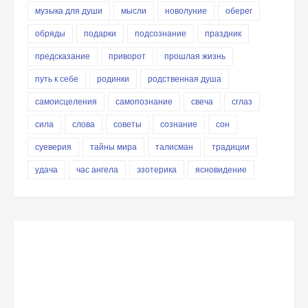
музыка для души
мысли
новолуние
оберег
обряды
подарки
подсознание
праздник
предсказание
приворот
прошлая жизнь
путь к себе
родинки
родственная душа
самоисцеления
самопознание
свеча
сглаз
сила
слова
советы
сознание
сон
суеверия
тайны мира
талисман
традиции
удача
час ангела
эзотерика
ясновидение