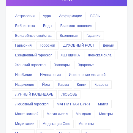
Астрология
Аура
Аффирмации
БОЛЬ
Библиотека
Веды
Взаимоотношения
Волшебные свойства
Вселенная
Гадание
Гармония
Гороскоп
ДУХОВНЫЙ РОСТ
Деньги
Ежедневный гороскоп
ЖЕНЩИНА
Женская сила
Женский гороскоп
Заговоры
Здоровье
Изобилие
Именалогия
Исполнение желаний
Исцеление
Йога
Карма
Книги
Красота
ЛУННЫЙ КАЛЕНДАРЬ
ЛЮБОВЬ
Любовный гороскоп
МАГНИТНАЯ БУРЯ
Магия
Магия камней
Магия чисел
Мандала
Мантры
Медитации
Медитация Ошо
Молитвы