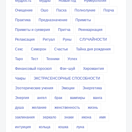
Мудрость
Мудры
Новый год
Нумерология
Очищение
Ошо
Пасха
Полнолуние
Порча
Практика
Предназначение
Приметы
Приметы и суеверия
Притча
Реинкарнация
Релаксация
Ритуал
Руны
СЛУЧАЙНОСТИ
Секс
Симорон
Счастье
Тайна дня рождения
Таро
Тест
Техники
Успех
Финансовый гороскоп
Фэн-шуй
Хиромантия
Чакры
ЭКСТРАСЕНСОРНЫЕ СПОСОБНОСТИ
Эзотерические учения
Эмоции
Энергетика
Энергия
ангел
брак
вампиры
ванга
душа
желание
женственность
жизнь
заклинания
зеркало
знаки
икона
имя
интуиция
кольца
кошка
луна