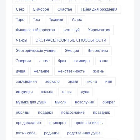
Секс
Симорон
Счастье
Тайна дня рождения
Таро
Тест
Техники
Успех
Финансовый гороскоп
Фэн-шуй
Хиромантия
Чакры
ЭКСТРАСЕНСОРНЫЕ СПОСОБНОСТИ
Эзотерические учения
Эмоции
Энергетика
Энергия
ангел
брак
вампиры
ванга
душа
желание
женственность
жизнь
заклинания
зеркало
знаки
икона
имя
интуиция
кольца
кошка
луна
музыка для души
мысли
новолуние
оберег
обряды
подарки
подсознание
праздник
предсказание
приворот
прошлая жизнь
путь к себе
родинки
родственная душа