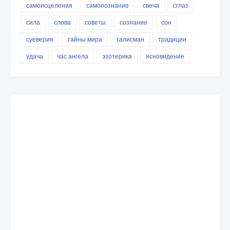
самоисцеления
самопознание
свеча
сглаз
сила
слова
советы
сознание
сон
суеверия
тайны мира
талисман
традиции
удача
час ангела
эзотерика
ясновидение