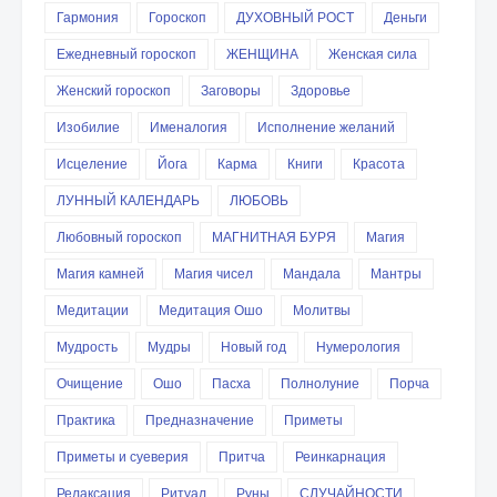
Гармония
Гороскоп
ДУХОВНЫЙ РОСТ
Деньги
Ежедневный гороскоп
ЖЕНЩИНА
Женская сила
Женский гороскоп
Заговоры
Здоровье
Изобилие
Именалогия
Исполнение желаний
Исцеление
Йога
Карма
Книги
Красота
ЛУННЫЙ КАЛЕНДАРЬ
ЛЮБОВЬ
Любовный гороскоп
МАГНИТНАЯ БУРЯ
Магия
Магия камней
Магия чисел
Мандала
Мантры
Медитации
Медитация Ошо
Молитвы
Мудрость
Мудры
Новый год
Нумерология
Очищение
Ошо
Пасха
Полнолуние
Порча
Практика
Предназначение
Приметы
Приметы и суеверия
Притча
Реинкарнация
Релаксация
Ритуал
Руны
СЛУЧАЙНОСТИ