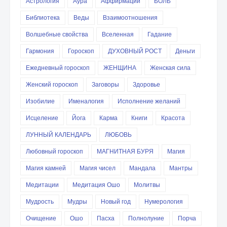
Астрология
Аура
Аффирмации
БОЛЬ
Библиотека
Веды
Взаимоотношения
Волшебные свойства
Вселенная
Гадание
Гармония
Гороскоп
ДУХОВНЫЙ РОСТ
Деньги
Ежедневный гороскоп
ЖЕНЩИНА
Женская сила
Женский гороскоп
Заговоры
Здоровье
Изобилие
Именалогия
Исполнение желаний
Исцеление
Йога
Карма
Книги
Красота
ЛУННЫЙ КАЛЕНДАРЬ
ЛЮБОВЬ
Любовный гороскоп
МАГНИТНАЯ БУРЯ
Магия
Магия камней
Магия чисел
Мандала
Мантры
Медитации
Медитация Ошо
Молитвы
Мудрость
Мудры
Новый год
Нумерология
Очищение
Ошо
Пасха
Полнолуние
Порча