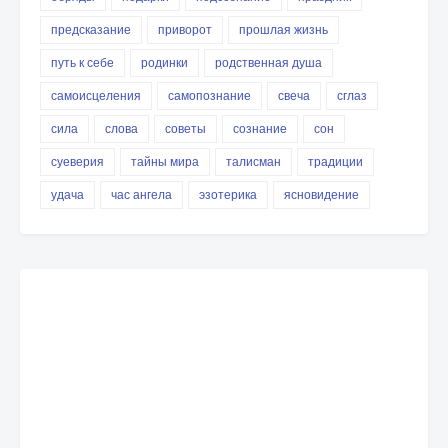
предсказание
приворот
прошлая жизнь
путь к себе
родинки
родственная душа
самоисцеления
самопознание
свеча
сглаз
сила
слова
советы
сознание
сон
суеверия
тайны мира
талисман
традиции
удача
час ангела
эзотерика
ясновидение