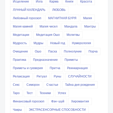
Исцеление
Йога
Карма
Книги
Красота
ЛУННЫЙ КАЛЕНДАРЬ
ЛЮБОВЬ
Любовный гороскоп
МАГНИТНАЯ БУРЯ
Магия
Магия камней
Магия чисел
Мандала
Мантры
Медитации
Медитация Ошо
Молитвы
Мудрость
Мудры
Новый год
Нумерология
Очищение
Ошо
Пасха
Полнолуние
Порча
Практика
Предназначение
Приметы
Приметы и суеверия
Притча
Реинкарнация
Релаксация
Ритуал
Руны
СЛУЧАЙНОСТИ
Секс
Симорон
Счастье
Тайна дня рождения
Таро
Тест
Техники
Успех
Финансовый гороскоп
Фэн-шуй
Хиромантия
Чакры
ЭКСТРАСЕНСОРНЫЕ СПОСОБНОСТИ