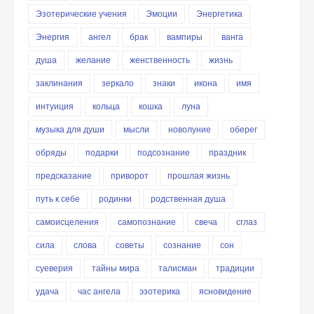
Эзотерические учения
Эмоции
Энергетика
Энергия
ангел
брак
вампиры
ванга
душа
желание
женственность
жизнь
заклинания
зеркало
знаки
икона
имя
интуиция
кольца
кошка
луна
музыка для души
мысли
новолуние
оберег
обряды
подарки
подсознание
праздник
предсказание
приворот
прошлая жизнь
путь к себе
родинки
родственная душа
самоисцеления
самопознание
свеча
сглаз
сила
слова
советы
сознание
сон
суеверия
тайны мира
талисман
традиции
удача
час ангела
эзотерика
ясновидение