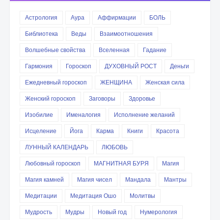
Астрология
Аура
Аффирмации
БОЛЬ
Библиотека
Веды
Взаимоотношения
Волшебные свойства
Вселенная
Гадание
Гармония
Гороскоп
ДУХОВНЫЙ РОСТ
Деньги
Ежедневный гороскоп
ЖЕНЩИНА
Женская сила
Женский гороскоп
Заговоры
Здоровье
Изобилие
Именалогия
Исполнение желаний
Исцеление
Йога
Карма
Книги
Красота
ЛУННЫЙ КАЛЕНДАРЬ
ЛЮБОВЬ
Любовный гороскоп
МАГНИТНАЯ БУРЯ
Магия
Магия камней
Магия чисел
Мандала
Мантры
Медитации
Медитация Ошо
Молитвы
Мудрость
Мудры
Новый год
Нумерология