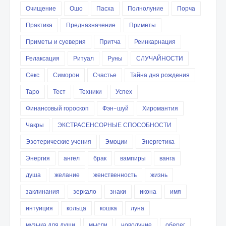
Очищение
Ошо
Пасха
Полнолуние
Порча
Практика
Предназначение
Приметы
Приметы и суеверия
Притча
Реинкарнация
Релаксация
Ритуал
Руны
СЛУЧАЙНОСТИ
Секс
Симорон
Счастье
Тайна дня рождения
Таро
Тест
Техники
Успех
Финансовый гороскоп
Фэн-шуй
Хиромантия
Чакры
ЭКСТРАСЕНСОРНЫЕ СПОСОБНОСТИ
Эзотерические учения
Эмоции
Энергетика
Энергия
ангел
брак
вампиры
ванга
душа
желание
женственность
жизнь
заклинания
зеркало
знаки
икона
имя
интуиция
кольца
кошка
луна
музыка для души
мысли
новолуние
оберег