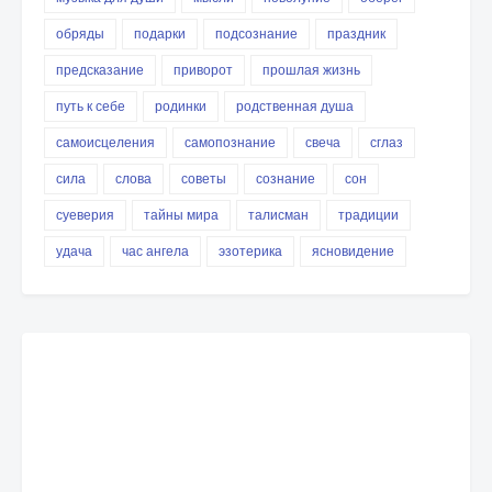
обряды
подарки
подсознание
праздник
предсказание
приворот
прошлая жизнь
путь к себе
родинки
родственная душа
самоисцеления
самопознание
свеча
сглаз
сила
слова
советы
сознание
сон
суеверия
тайны мира
талисман
традиции
удача
час ангела
эзотерика
ясновидение