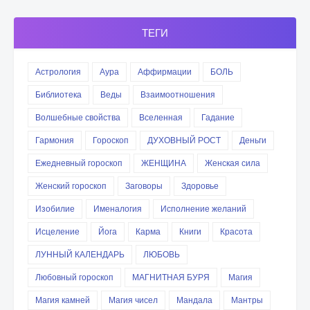
ТЕГИ
Астрология
Аура
Аффирмации
БОЛЬ
Библиотека
Веды
Взаимоотношения
Волшебные свойства
Вселенная
Гадание
Гармония
Гороскоп
ДУХОВНЫЙ РОСТ
Деньги
Ежедневный гороскоп
ЖЕНЩИНА
Женская сила
Женский гороскоп
Заговоры
Здоровье
Изобилие
Именалогия
Исполнение желаний
Исцеление
Йога
Карма
Книги
Красота
ЛУННЫЙ КАЛЕНДАРЬ
ЛЮБОВЬ
Любовный гороскоп
МАГНИТНАЯ БУРЯ
Магия
Магия камней
Магия чисел
Мандала
Мантры