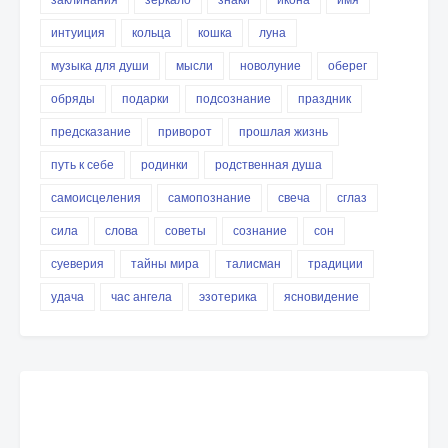
интуиция
кольца
кошка
луна
музыка для души
мысли
новолуние
оберег
обряды
подарки
подсознание
праздник
предсказание
приворот
прошлая жизнь
путь к себе
родинки
родственная душа
самоисцеления
самопознание
свеча
сглаз
сила
слова
советы
сознание
сон
суеверия
тайны мира
талисман
традиции
удача
час ангела
эзотерика
ясновидение