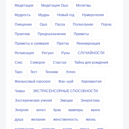
Медитации
Медитация Ошо
Молитвы
Мудрость
Мудры
Новый год
Нумерология
Очищение
Ошо
Пасха
Полнолуние
Порча
Практика
Предназначение
Приметы
Приметы и суеверия
Притча
Реинкарнация
Релаксация
Ритуал
Руны
СЛУЧАЙНОСТИ
Секс
Симорон
Счастье
Тайна дня рождения
Таро
Тест
Техники
Успех
Финансовый гороскоп
Фэн-шуй
Хиромантия
Чакры
ЭКСТРАСЕНСОРНЫЕ СПОСОБНОСТИ
Эзотерические учения
Эмоции
Энергетика
Энергия
ангел
брак
вампиры
ванга
душа
желание
женственность
жизнь
заклинания
зеркало
знаки
икона
имя