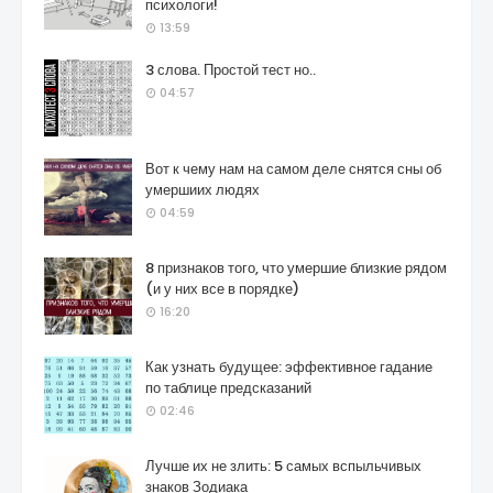
психологи!
13:59
3 слова. Простой тест но..
04:57
Вот к чему нам на самом деле снятся сны об
умершиих людях
04:59
8 признаков того, что умершие близкие рядом
(и у них все в порядке)
16:20
Как узнать будущее: эффективное гадание
по таблице предсказаний
02:46
Лучше их не злить: 5 самых вспыльчивых
знаков Зодиака