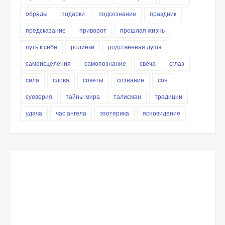
обряды
подарки
подсознание
праздник
предсказание
приворот
прошлая жизнь
путь к себе
родинки
родственная душа
самоисцеления
самопознание
свеча
сглаз
сила
слова
советы
сознание
сон
суеверия
тайны мира
талисман
традиции
удача
час ангела
эзотерика
ясновидение