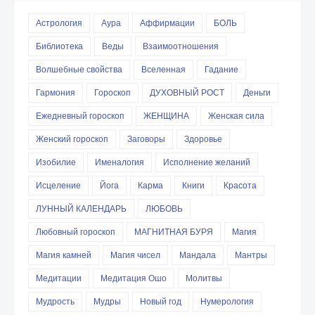
Астрология
Аура
Аффирмации
БОЛЬ
Библиотека
Веды
Взаимоотношения
Волшебные свойства
Вселенная
Гадание
Гармония
Гороскоп
ДУХОВНЫЙ РОСТ
Деньги
Ежедневный гороскоп
ЖЕНЩИНА
Женская сила
Женский гороскоп
Заговоры
Здоровье
Изобилие
Именалогия
Исполнение желаний
Исцеление
Йога
Карма
Книги
Красота
ЛУННЫЙ КАЛЕНДАРЬ
ЛЮБОВЬ
Любовный гороскоп
МАГНИТНАЯ БУРЯ
Магия
Магия камней
Магия чисел
Мандала
Мантры
Медитации
Медитация Ошо
Молитвы
Мудрость
Мудры
Новый год
Нумерология