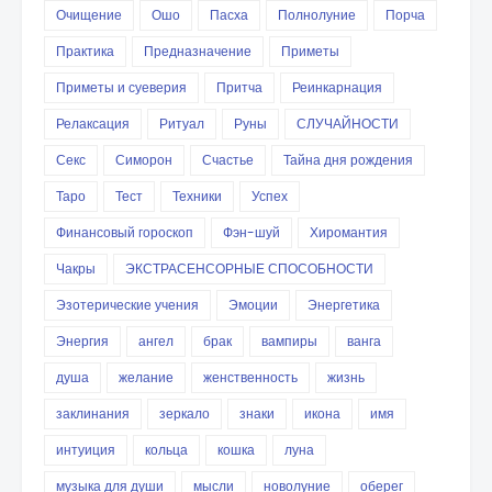
Очищение
Ошо
Пасха
Полнолуние
Порча
Практика
Предназначение
Приметы
Приметы и суеверия
Притча
Реинкарнация
Релаксация
Ритуал
Руны
СЛУЧАЙНОСТИ
Секс
Симорон
Счастье
Тайна дня рождения
Таро
Тест
Техники
Успех
Финансовый гороскоп
Фэн-шуй
Хиромантия
Чакры
ЭКСТРАСЕНСОРНЫЕ СПОСОБНОСТИ
Эзотерические учения
Эмоции
Энергетика
Энергия
ангел
брак
вампиры
ванга
душа
желание
женственность
жизнь
заклинания
зеркало
знаки
икона
имя
интуиция
кольца
кошка
луна
музыка для души
мысли
новолуние
оберег