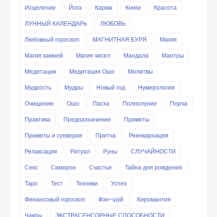
Исцеление
Йога
Карма
Книги
Красота
ЛУННЫЙ КАЛЕНДАРЬ
ЛЮБОВЬ
Любовный гороскоп
МАГНИТНАЯ БУРЯ
Магия
Магия камней
Магия чисел
Мандала
Мантры
Медитации
Медитация Ошо
Молитвы
Мудрость
Мудры
Новый год
Нумерология
Очищение
Ошо
Пасха
Полнолуние
Порча
Практика
Предназначение
Приметы
Приметы и суеверия
Притча
Реинкарнация
Релаксация
Ритуал
Руны
СЛУЧАЙНОСТИ
Секс
Симорон
Счастье
Тайна дня рождения
Таро
Тест
Техники
Успех
Финансовый гороскоп
Фэн-шуй
Хиромантия
Чакры
ЭКСТРАСЕНСОРНЫЕ СПОСОБНОСТИ