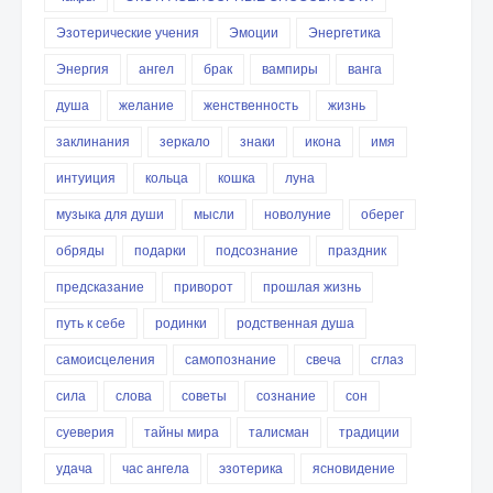
Эзотерические учения
Эмоции
Энергетика
Энергия
ангел
брак
вампиры
ванга
душа
желание
женственность
жизнь
заклинания
зеркало
знаки
икона
имя
интуиция
кольца
кошка
луна
музыка для души
мысли
новолуние
оберег
обряды
подарки
подсознание
праздник
предсказание
приворот
прошлая жизнь
путь к себе
родинки
родственная душа
самоисцеления
самопознание
свеча
сглаз
сила
слова
советы
сознание
сон
суеверия
тайны мира
талисман
традиции
удача
час ангела
эзотерика
ясновидение